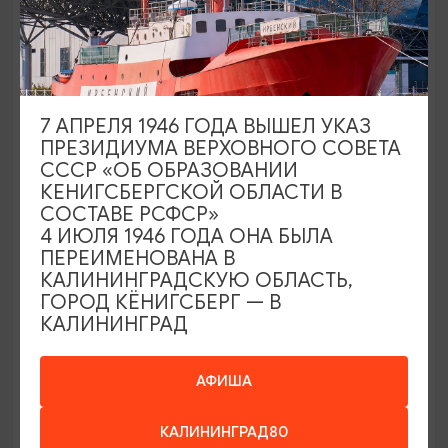
ЛОКАЛЬНЫЕ БРЕНДЫ
Мор-дрифт-вуд/More-drift-wood
Багратионовск, Центральная улица.
7 АПРЕЛЯ 1946 ГОДА ВЫШЕЛ УКАЗ
ПРЕЗИДИУМА ВЕРХОВНОГО СОВЕТА
СССР «ОБ ОБРАЗОВАНИИ
КЕНИГСБЕРГСКОЙ ОБЛАСТИ В
СОСТАВЕ РСФСР»
4 ИЮЛЯ 1946 ГОДА ОНА БЫЛА
ПЕРЕИМЕНОВАНА В
КАЛИНИНГРАДСКУЮ ОБЛАСТЬ,
ГОРОД КЁНИГСБЕРГ — В
КАЛИНИНГРАД
АФИША
ЛОКАЛЬНЫЕ БРЕНДЫ
КАЛИНИНГРАД80