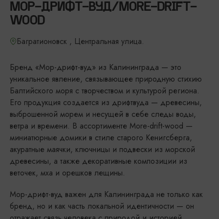
МОР-ДРИФТ-ВУД/MORE-DRIFT-
WOOD
Багратионовск , Центральная улица.
Бренд «Мор-дрифт-вуд» из Калининграда — это
уникальное явление, связывающее природную стихию
Балтийского моря с творчеством и культурой региона.
Его продукция создается из дрифтвуда — древесины,
выброшенной морем и несущей в себе следы воды,
ветра и времени. В ассортименте More-drift-wood —
миниатюрные домики в стиле старого Кенигсберга,
акуратные маячки, ключницы и подвески из морской
древесины, а также декоративные композиции из
веточек, мха и орешков лещины.
Мор-дрифт-вуд важен для Калининграда не только как
бренд, но и как часть локальной идентичности — он
отражает связь человека с природой и историей