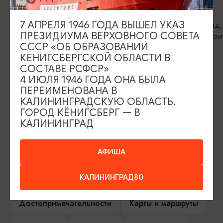
Студия «Первоцвет»/Pervocvet
Майку
7 АПРЕЛЯ 1946 ГОДА ВЫШЕЛ УКАЗ
Калининград, ул. Генеральская, зд. 27
Калининград,
ПРЕЗИДИУМА ВЕРХОВНОГО СОВЕТА
ул.Судостроит
СССР «ОБ ОБРАЗОВАНИИ
КЕНИГСБЕРГСКОЙ ОБЛАСТИ В
СОСТАВЕ РСФСР»
ИЩИТЕ ТАКЖЕ НА НАШЕМ САЙТЕ
4 ИЮЛЯ 1946 ГОДА ОНА БЫЛА
ПЕРЕИМЕНОВАНА В
КАЛИНИНГРАДСКУЮ ОБЛАСТЬ,
Серебряное ожерелье
Электронная виза
ГОРОД КЁНИГСБЕРГ — В
КАЛИНИНГРАД
Туры и экскурсии
Афиша мероприятий
АФИША
Сувениры
Гостевая книга
КАЛИНИНГРАД80
Гиды и экскурсоводы
Достопримечательности
Карты и маршруты