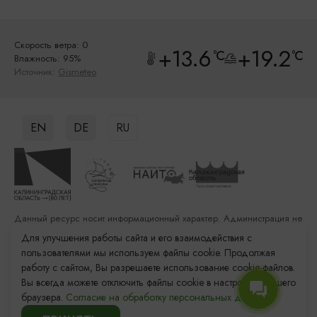
Скорость ветра: 0
+13.6
+19.2
°C
°C
Влажность: 95%
Источник:
Gismeteo
EN
DE
RU
Данный ресурс носит информационный характер. Администрация не
несет ответственности за качество услуг, предоставленных
Для улучшения работы сайта и его взаимодействия с
сторонними организациями
пользователями мы используем файлы cookie. Продолжая
работу с сайтом, Вы разрешаете использование cookie-файлов.
Разработка сайта: «Решение»
Вы всегда можете отключить файлы cookie в настройках Вашего
Продвижение сайта: Remarka Agency
браузера.
Согласие на обработку персональных данных.
© 2011–2026 «Туристский информационный центр
Калининградской области»