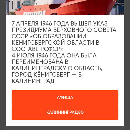
Развлекательный комплекс
«Резиденция Королей»
7 АПРЕЛЯ 1946 ГОДА ВЫШЕЛ УКАЗ
ПРЕЗИДИУМА ВЕРХОВНОГО СОВЕТА
Калининград, ул. Александра Невского,10
СССР «ОБ ОБРАЗОВАНИИ
КЕНИГСБЕРГСКОЙ ОБЛАСТИ В
СОСТАВЕ РСФСР»
4 ИЮЛЯ 1946 ГОДА ОНА БЫЛА
ПЕРЕИМЕНОВАНА В
КАЛИНИНГРАДСКУЮ ОБЛАСТЬ,
ГОРОД КЁНИГСБЕРГ — В
КАЛИНИНГРАД
АФИША
КАЛИНИНГРАД80
НОЧНЫЕ КЛУБЫ