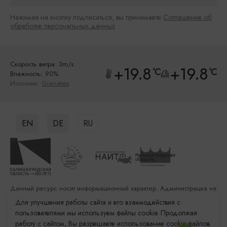
Нажимая на кнопку подписаться, вы принимаете
Соглашение об
обработке персональных данных
Скорость ветра: 3m/s
+19.8
+19.8
°C
°C
Влажность: 90%
Источник:
Gismeteo
EN
DE
RU
Данный ресурс носит информационный характер. Администрация не
несет ответственности за качество услуг, предоставленных
Для улучшения работы сайта и его взаимодействия с
сторонними организациями
пользователями мы используем файлы cookie. Продолжая
работу с сайтом, Вы разрешаете использование cookie-файлов.
Разработка сайта: «Решение»