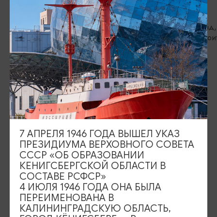
Студия «Первоцвет»/Pervocvet
Майку
Калининград, ул. Генеральская, зд. 27
Калининград,
ул.Судостроит
ИЩИТЕ ТАКЖЕ НА НАШЕМ САЙТЕ
Серебряное ожерелье
Электронная виза
Туры и экскурсии
Афиша мероприятий
7 АПРЕЛЯ 1946 ГОДА ВЫШЕЛ УКАЗ
ПРЕЗИДИУМА ВЕРХОВНОГО СОВЕТА
СССР «ОБ ОБРАЗОВАНИИ
Сувениры
Гостевая книга
КЕНИГСБЕРГСКОЙ ОБЛАСТИ В
СОСТАВЕ РСФСР»
Гиды и экскурсоводы
4 ИЮЛЯ 1946 ГОДА ОНА БЫЛА
ПЕРЕИМЕНОВАНА В
Достопримечательности
Карты и маршруты
КАЛИНИНГРАДСКУЮ ОБЛАСТЬ,