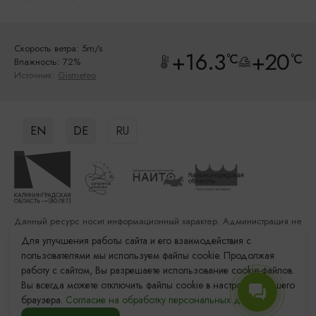
Скорость ветра: 5m/s
+16.3
+20
°C
°C
Влажность: 72%
Источник:
Gismeteo
EN
DE
RU
Данный ресурс носит информационный характер. Администрация не
несет ответственности за качество услуг, предоставленных
Для улучшения работы сайта и его взаимодействия с
сторонними организациями
пользователями мы используем файлы cookie. Продолжая
работу с сайтом, Вы разрешаете использование cookie-файлов.
Разработка сайта: «Решение»
Вы всегда можете отключить файлы cookie в настройках Вашего
Продвижение сайта: Remarka Agency
браузера.
Согласие на обработку персональных данных.
© 2011–2026 «Туристский информационный центр