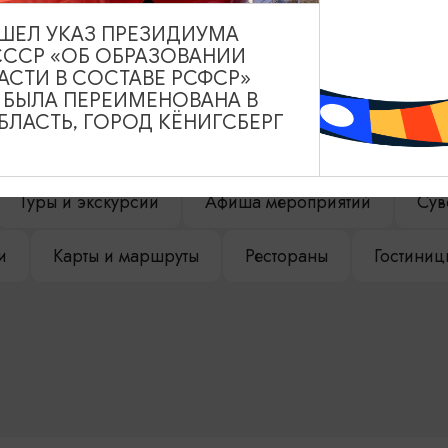
ВЫШЕЛ УКАЗ ПРЕЗИДИУМА
СССР «ОБ ОБРАЗОВАНИИ
АСТИ В СОСТАВЕ РСФСР»
НАШЕМ САЙТЕ
А БЫЛА ПЕРЕИМЕНОВАНА В
ЛАСТЬ, ГОРОД КЁНИГСБЕРГ
Туры и экскурсии
Афиша мероприятий
Сув
и
Карты и маршруты
Рестораны
Гостиниц