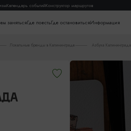
изм
Календарь событий
Конструктор маршрутов
ем заняться
Где поесть
Где остановиться
Информация
Локальные бренды в Калининграде
Азбука Калининграда
АДА