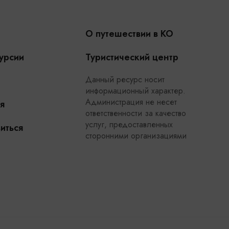
О путешествии в КО
урсии
Туристический центр
Данный ресурс носит
информационный характер.
Администрация не несет
я
ответственности за качество
услуг, предоставленных
иться
сторонними организациями