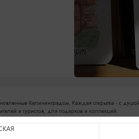
хновленные Калининградом. Каждая открытка - с душой
ителей и туристов, для подарков и коллекций.
СКАЯ
 на карте