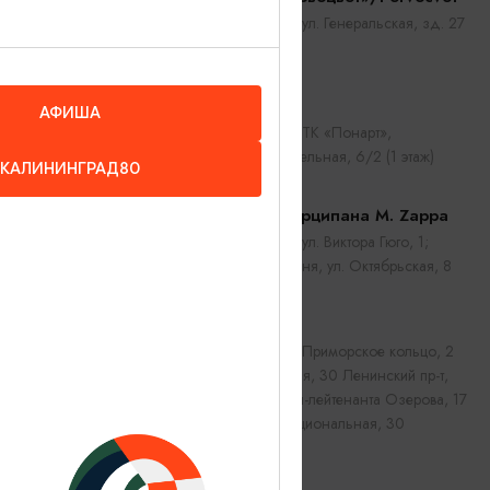
Калининград, ул. Генеральская, зд. 27
Майку
АФИША
Калининград, ТК «Понарт»,
ул.Судостроительная, 6/2 (1 этаж)
КАЛИНИНГРАД80
Магазин марципана M. Zappa
Калининград, ул. Виктора Гюго, 1;
Рыбная деревня, ул. Октябрьская, 8
MÍDITI
Калининград, Приморское кольцо, 2
Ул. Театральная, 30 Ленинский пр-т,
30 Ул. Генерал-лейтенанта Озерова, 17
Б Ул. Интернациональная, 30