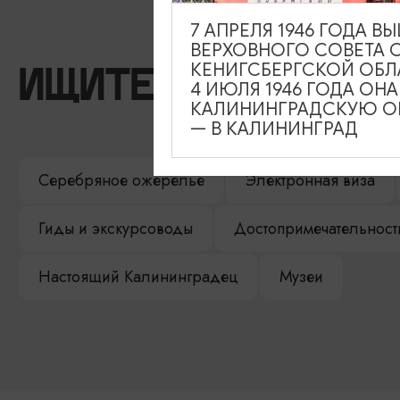
7 АПРЕЛЯ 1946 ГОДА 
ВЕРХОВНОГО СОВЕТА 
КЕНИГСБЕРГСКОЙ ОБЛ
ИЩИТЕ ТАКЖЕ НА 
4 ИЮЛЯ 1946 ГОДА ОН
КАЛИНИНГРАДСКУЮ ОБ
— В КАЛИНИНГРАД
Серебряное ожерелье
Электронная виза
Гиды и экскурсоводы
Достопримечательност
Настоящий Калининградец
Музеи