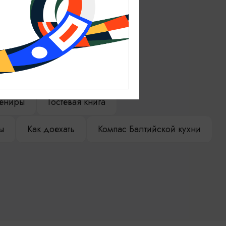
ениры
Гостевая книга
ы
Как доехать
Компас Балтийской кухни