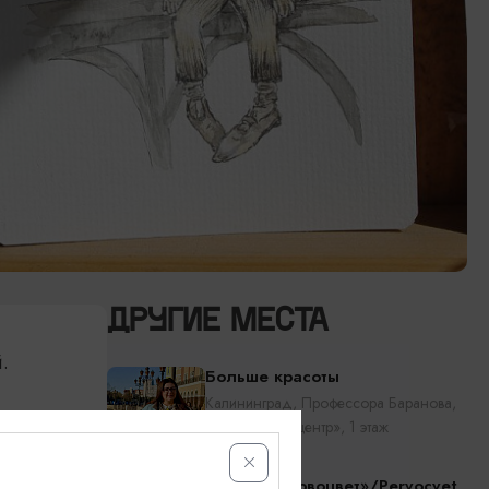
ДРУГИЕ МЕСТА
.
Больше красоты
Калининград, Профессора Баранова,
30, ТРК «Эпицентр», 1 этаж
Студия «Первоцвет»/Pervocvet