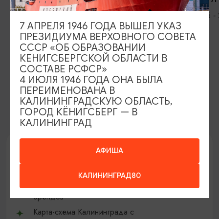
01.05.2026 ‐
7 АПРЕЛЯ 1946 ГОДА ВЫШЕЛ УКАЗ
Гурьевск
ПРЕЗИДИУМА ВЕРХОВНОГО СОВЕТА
СССР «ОБ ОБРАЗОВАНИИ
КЕНИГСБЕРГСКОЙ ОБЛАСТИ В
СОСТАВЕ РСФСР»
4 ИЮЛЯ 1946 ГОДА ОНА БЫЛА
ПЕРЕИМЕНОВАНА В
ПОКАЗАТЬ ВСЕ
КАЛИНИНГРАДСКУЮ ОБЛАСТЬ,
ГОРОД КЁНИГСБЕРГ — В
КАЛИНИНГРАД
ПОЛУЧИТЕ ПАСПОРТ ТУРИСТА И
АФИША
КАРТУ ГОСТЯ
БЕСПЛАТНО!
КАЛИНИНГРАД80
Скидки от ресторанов, отелей и локальных
брендов
Карта-схема Калининграда с