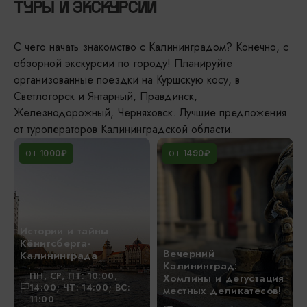
ТУРЫ И ЭКСКУРСИИ
С чего начать знакомство с Калининградом? Конечно, с
обзорной экскурсии по городу! Планируйте
организованные поездки на Куршскую косу, в
Светлогорск и Янтарный, Правдинск,
Железнодорожный, Черняховск. Лучшие предложения
от туроператоров Калининградской области.
1000₽
1490₽
ОТ
ОТ
Истории и тайны
Кёнигсберга-
Вечерний
Калининграда
Калининград:
ПН, СР, ПТ: 10:00,
Хомлины и дегустация
14:00; ЧТ: 14:00; ВС:
местных деликатесов!
11:00