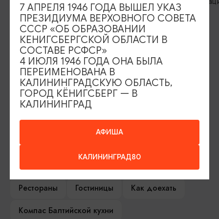
Ул. Интернац
7 АПРЕЛЯ 1946 ГОДА ВЫШЕЛ УКАЗ
ПРЕЗИДИУМА ВЕРХОВНОГО СОВЕТА
СССР «ОБ ОБРАЗОВАНИИ
КЕНИГСБЕРГСКОЙ ОБЛАСТИ В
ИЩИТЕ ТАКЖЕ НА НАШЕМ САЙТЕ
СОСТАВЕ РСФСР»
4 ИЮЛЯ 1946 ГОДА ОНА БЫЛА
ПЕРЕИМЕНОВАНА В
Серебряное ожерелье
Электронная виза
КАЛИНИНГРАДСКУЮ ОБЛАСТЬ,
ГОРОД КЁНИГСБЕРГ — В
Туры и экскурсии
Афиша мероприятий
КАЛИНИНГРАД
Сувениры
Гостевая книга
АФИША
Гиды и экскурсоводы
КАЛИНИНГРАД80
Достопримечательности
Карты и маршруты
Рестораны
Гостиницы
Как доехать
Компас Балтийской кухни