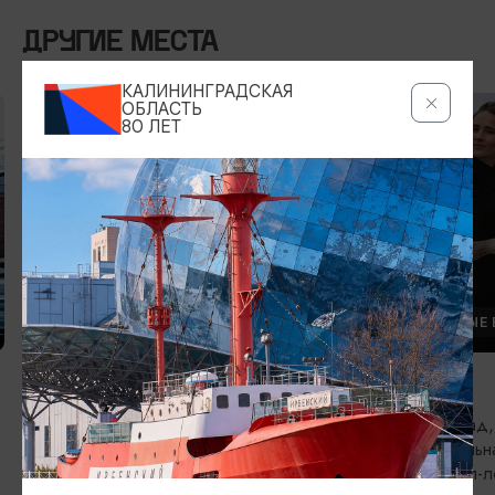
ДРУГИЕ МЕСТА
КАЛИНИНГРАДСКАЯ
ОБЛАСТЬ
80 ЛЕТ
ЛОКАЛЬНЫЕ БРЕНДЫ
ЛОКАЛЬНЫЕ 
Магазин марципана M. Zappa
MÍDITI
Калининград, ул. Виктора Гюго, 1;
Калининград,
Рыбная деревня, ул. Октябрьская, 8
Ул. Театральн
Ул. Генерал-л