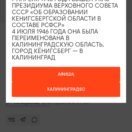
ПРЕЗИДИУМА ВЕРХОВНОГО СОВЕТА
СССР «ОБ ОБРАЗОВАНИИ
КЕНИГСБЕРГСКОЙ ОБЛАСТИ В
СОСТАВЕ РСФСР»
4 ИЮЛЯ 1946 ГОДА ОНА БЫЛА
Контакты Туристского
ПЕРЕИМЕНОВАНА В
информационного центра
КАЛИНИНГРАДСКУЮ ОБЛАСТЬ,
ГОРОД КЁНИГСБЕРГ — В
+7 (4012) 555-200
КАЛИНИНГРАД
8 (800) 200-55-39
АФИША
info@visit-kaliningrad.ru
КАЛИНИНГРАД80
Площадь Победы, 1
Откроется в 09:00
ул. Октябрьская, 2/3
Откроется в 09:00