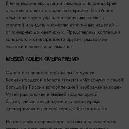
Впечатляющие экспозиции знакомят с историей края
от каменного века до нынешних времен. На «Улице
ремесел» можно узнать о технологиях прошлых
столетий и увидеть множество аутентичных изделий —
от гончарных до ювелирных. Представлены коллекции
холодного и огнестрельного оружия, рыцарские
доспехи и военные разных эпох.
МУЗЕЙ КОШЕК «МУРАРИУМ»
Одним из наиболее оригинальных музеев
Калининградской области является «Мурариум» с самой
большой в России арт-коллекцией изображений кошек.
Музей расположен в бывшей водонапорной
башне, считающейся одной из архитектурных
достопримечательностей города Зеленоградска.
На трех этажах сорокаметровой башни разместились
свыше 4-х тысяч экспонатов, посвященных кошкам: