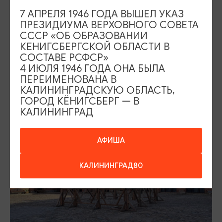
каждый месяц появляются новые элементы, которые
7 АПРЕЛЯ 1946 ГОДА ВЫШЕЛ УКАЗ
завораживают туристов: экспозиции, иммерсивные
ПРЕЗИДИУМА ВЕРХОВНОГО СОВЕТА
экскурсии, турниры и праздники. Замок открывает свои
СССР «ОБ ОБРАЗОВАНИИ
КЕНИГСБЕРГСКОЙ ОБЛАСТИ В
двери и свои секреты, при реконструкции были открыты
СОСТАВЕ РСФСР»
старинные фрески, интересные потолки. На территории
4 ИЮЛЯ 1946 ГОДА ОНА БЫЛА
замка работает кафе, сувенирный магазин, лавка
ПЕРЕИМЕНОВАНА В
парфюмера.
КАЛИНИНГРАДСКУЮ ОБЛАСТЬ,
ГОРОД КЁНИГСБЕРГ — В
КАЛИНИНГРАД
АФИША
КАЛИНИНГРАД80