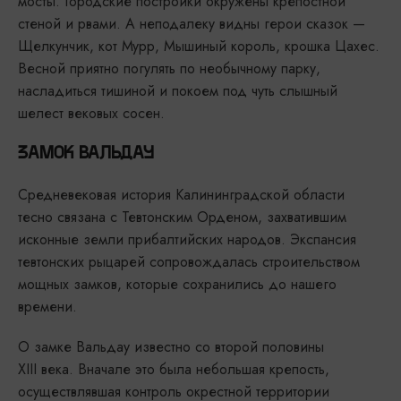
мосты. Городские постройки окружены крепостной
стеной и рвами. А неподалеку видны герои сказок —
Щелкунчик, кот Мурр, Мышиный король, крошка Цахес.
Весной приятно погулять по необычному парку,
насладиться тишиной и покоем под чуть слышный
шелест вековых сосен.
ЗАМОК ВАЛЬДАУ
Средневековая история Калининградской области
тесно связана с Тевтонским Орденом, захватившим
исконные земли прибалтийских народов. Экспансия
тевтонских рыцарей сопровождалась строительством
мощных замков, которые сохранились до нашего
времени.
О замке Вальдау известно со второй половины
XIII века. Вначале это была небольшая крепость,
осуществлявшая контроль окрестной территории