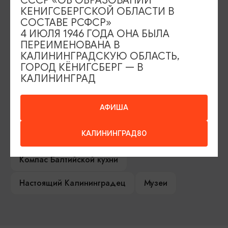
СССР «ОБ ОБРАЗОВАНИИ
КЕНИГСБЕРГСКОЙ ОБЛАСТИ В
Серебряное ожерелье
Электронная виза
СОСТАВЕ РСФСР»
4 ИЮЛЯ 1946 ГОДА ОНА БЫЛА
Туры и экскурсии
Афиша мероприятий
ПЕРЕИМЕНОВАНА В
КАЛИНИНГРАДСКУЮ ОБЛАСТЬ,
Сувениры
Гостевая книга
ГОРОД КЁНИГСБЕРГ — В
КАЛИНИНГРАД
Гиды и экскурсоводы
АФИША
Достопримечательности
Карты и маршруты
КАЛИНИНГРАД80
Рестораны
Гостиницы
Как доехать
Компас Балтийской кухни
Настоящий Калининградец
Музеи