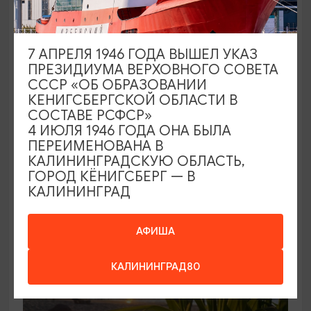
7 АПРЕЛЯ 1946 ГОДА ВЫШЕЛ УКАЗ
ПРЕЗИДИУМА ВЕРХОВНОГО СОВЕТА
СССР «ОБ ОБРАЗОВАНИИ
КЕНИГСБЕРГСКОЙ ОБЛАСТИ В
СОСТАВЕ РСФСР»
ЭКСКУРСИИ
4 ИЮЛЯ 1946 ГОДА ОНА БЫЛА
ПЕРЕИМЕНОВАНА В
Подводный парк «Янтарный»
КАЛИНИНГРАДСКУЮ ОБЛАСТЬ,
ГОРОД КЁНИГСБЕРГ — В
Калининград, наб. Петра Великого, 1
КАЛИНИНГРАД
АФИША
КАЛИНИНГРАД80