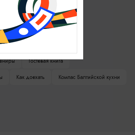
ениры
Гостевая книга
ы
Как доехать
Компас Балтийской кухни