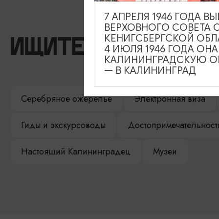
7 АПРЕЛЯ 1946 ГОДА 
ВЕРХОВНОГО СОВЕТА 
КЕНИГСБЕРГСКОЙ ОБЛ
ИЩИТЕ ТАКЖЕ НА 
4 ИЮЛЯ 1946 ГОДА ОН
КАЛИНИНГРАДСКУЮ ОБ
— В КАЛИНИНГРАД
Серебряное ожерелье
Электронная виза
Гиды и экскурсоводы
Достопримечательност
Настоящий Калининградец
Музеи