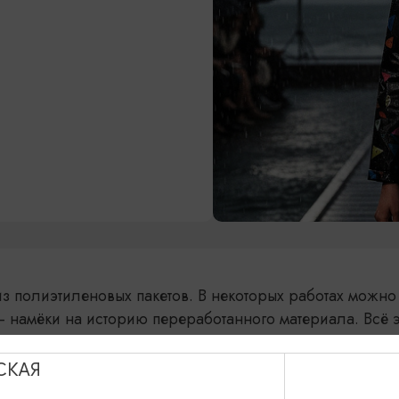
з полиэтиленовых пакетов. В некоторых работах можно
– намёки на историю переработанного материала. Всё э
СКАЯ