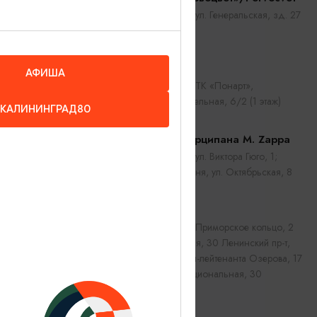
Калининград, ул. Генеральская, зд. 27
Майку
АФИША
Калининград, ТК «Понарт»,
ул.Судостроительная, 6/2 (1 этаж)
КАЛИНИНГРАД80
Магазин марципана M. Zappa
Калининград, ул. Виктора Гюго, 1;
Рыбная деревня, ул. Октябрьская, 8
MÍDITI
Калининград, Приморское кольцо, 2
Ул. Театральная, 30 Ленинский пр-т,
30 Ул. Генерал-лейтенанта Озерова, 17
Б Ул. Интернациональная, 30