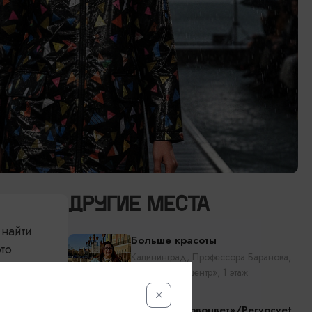
ДРУГИЕ МЕСТА
 найти
Больше красоты
то
Калининград, Профессора Баранова,
30, ТРК «Эпицентр», 1 этаж
Студия «Первоцвет»/Pervocvet