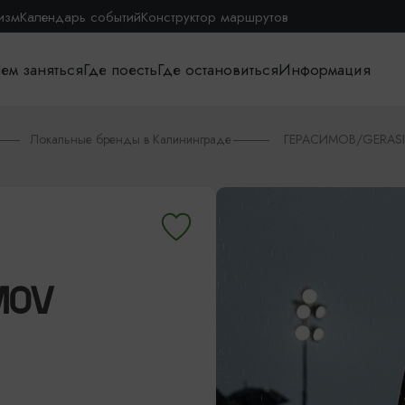
изм
Календарь событий
Конструктор маршрутов
ем заняться
Где поесть
Где остановиться
Информация
Локальные бренды в Калининграде
ГЕРАСИМОВ/GERAS
MOV