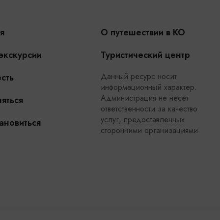
я
О путешествии в КО
 экскурсии
Туристический центр
Данный ресурс носит
сть
информационный характер.
Администрация не несет
яться
ответственности за качество
услуг, предоставленных
ановиться
сторонними организациями