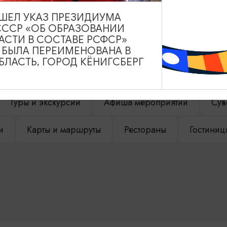
ВЫШЕЛ УКАЗ ПРЕЗИДИУМА
СССР «ОБ ОБРАЗОВАНИИ
АСТИ В СОСТАВЕ РСФСР»
НАШЕМ САЙТЕ
А БЫЛА ПЕРЕИМЕНОВАНА В
ЛАСТЬ, ГОРОД КЁНИГСБЕРГ
Туры и экскурсии
Афиша мероприятий
Сув
и
Карты и маршруты
Рестораны
Гостиниц