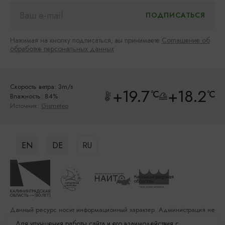
Нажимая на кнопку подписаться, вы принимаете
Соглашение об
обработке персональных данных
Скорость ветра: 3m/s
+19.7
+18.2
°C
°C
Влажность: 84%
Источник:
Gismeteo
EN
DE
RU
Данный ресурс носит информационный характер. Администрация не
несет ответственности за качество услуг, предоставленных
Для улучшения работы сайта и его взаимодействия с