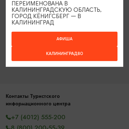
ПЕРЕИМЕНОВАНА В
Гиды и экскурсоводы
КАЛИНИНГРАДСКУЮ ОБЛАСТЬ,
ГОРОД КЁНИГСБЕРГ — В
Достопримечательности
Карты и маршруты
КАЛИНИНГРАД
Рестораны
Гостиницы
Как доехать
АФИША
Компас Балтийской кухни
КАЛИНИНГРАД80
Настоящий Калининградец
Музеи
Контакты Туристского
информационного центра
+7 (4012) 555-200
8 (800) 200-55-39