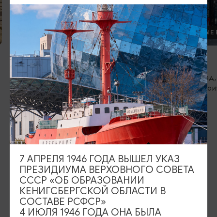
МАСТЕР-КЛАССЫ
ЛОКАЛЬНЫЕ 
Студия «Первоцвет»/Pervocvet
Майку
Калининград, ул. Генеральская, зд. 27
Калининград,
ул.Судостроит
ИЩИТЕ ТАКЖЕ НА НАШЕМ САЙТЕ
7 АПРЕЛЯ 1946 ГОДА ВЫШЕЛ УКАЗ
Серебряное ожерелье
Электронная виза
ПРЕЗИДИУМА ВЕРХОВНОГО СОВЕТА
СССР «ОБ ОБРАЗОВАНИИ
Туры и экскурсии
Афиша мероприятий
КЕНИГСБЕРГСКОЙ ОБЛАСТИ В
СОСТАВЕ РСФСР»
Сувениры
Гостевая книга
4 ИЮЛЯ 1946 ГОДА ОНА БЫЛА