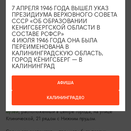
7 АПРЕЛЯ 1946 ГОДА ВЫШЕЛ УКАЗ
ПРЕЗИДИУМА ВЕРХОВНОГО СОВЕТА
СССР «ОБ ОБРАЗОВАНИИ
КЕНИГСБЕРГСКОЙ ОБЛАСТИ В
СОСТАВЕ РСФСР»
4 ИЮЛЯ 1946 ГОДА ОНА БЫЛА
ПЕРЕИМЕНОВАНА В
КАЛИНИНГРАДСКУЮ ОБЛАСТЬ,
ГОРОД КЁНИГСБЕРГ — В
КАЛИНИНГРАД
КУЛЬТУРНЫЕ МЕРОПРИЯТИЯ И МУЗЕИ
АФИША
В Калининграде желающие могут организовать свой
культурный досуг. Рекомендуем вам посетить:
КАЛИНИНГРАД80
Калининградский областной историко-художественный
музей
, расположенный в центре города, на улице
Клинической, 21 рядом с Нижним прудом.