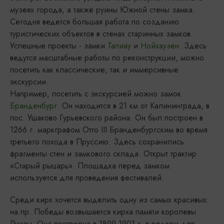
музеях города, а также руины Южной стены замка.
Сегодня ведется большая работа по созданию
туристических объектов в стенах старинных замков.
Успешные проекты - замки
Тапиау
и
Нойхаузен
. Здесь
ведутся масштабные работы по реконструкции, можно
посетить как классические, так и иммерсивные
экскурсии.
Например, посетить с экскурсией можно замок
Бранденбург.
Он находится в 21 км от Калининграда, в
пос. Ушаково Гурьевского района. Он был построен в
1266 г. маркграфом Отто III Бранденбургским во время
третьего похода в Пруссию. Здесь сохранились
фрагменты стен и замкового склада. Открыт трактир
«Старый рыцарь». Площадка перед замком
используется для проведения фестивалей.
Среди кирх хочется выделить одну из самых красивых:
на пр. Победы возвышается кирха памяти королевы
Луизы. Она построена в 1899-1901 г. в редком для