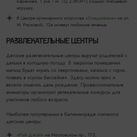
Баранова, 1 (на 1 эт. ТЦ Z-ФОРТ) сошьют плюшевую
игрушку.
В Центре кулинарного искусства
«Сладкоежка»
на ул.
М. Расковой, 12а испекут любимое печенье.
РАЗВЛЕКАТЕЛЬНЫЕ ЦЕНТРЫ
Детские развлекательные центры выручат родителей с
детьми в холодную погоду. В закрытом помещении
малыш будет играть со сверстниками, кататься с горок,
плавать в «сухом бассейне». Здесь можно ярко и
весело отметить день рождения. Профессиональные
аниматоры организуют увлекательные конкурсы для
участников любого возраста.
Наиболее популярными в Калининграде считаются
детские центры:
«Рой Джой»
на Московском пр., 175;