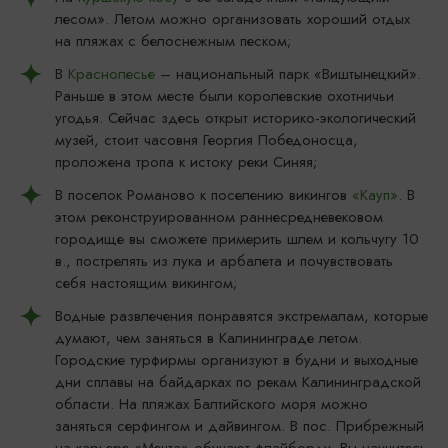
лесом». Летом можно организовать хороший отдых
на пляжах с белоснежным песком;
В
Краснолесье
– национальный парк «Виштынецкий».
Раньше в этом месте были королевские охотничьи
угодья. Сейчас здесь открыт историко-экологический
музей, стоит часовня Георгия Победоносца,
проложена тропа к истоку реки Синяя;
В поселок Романово к поселению викингов
«Кауп»
. В
этом реконструированном раннесредневековом
городище вы сможете примерить шлем и кольчугу 10
в., пострелять из лука и арбалета и почувствовать
себя настоящим викингом;
Водные развлечения понравятся экстремалам, которые
думают, чем заняться в Калининграде летом.
Городские турфирмы организуют в будни и выходные
дни сплавы на байдарках по рекам Калининградской
области. На пляжах Балтийского моря можно
заняться серфингом и дайвингом. В пос. Прибрежный
на карьере «Мечта» обучают флайборду. Вы научитесь