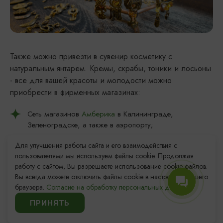
Также можно привезти в сувенир косметику с
натуральным янтарем. Кремы, скрабы, тоники и лосьоны
- все для вашей красоты и молодости можно
приобрести в фирменных магазинах:
Сеть магазинов
Амберика
в Калининграде,
Зеленоградске, а также в аэропорту;
Амберлин
в п. Янтарный на ул. Советской, д 61а;
Для улучшения работы сайта и его взаимодействия с
пользователями мы используем файлы cookie. Продолжая
Мануфактура Белотелов
на ул. Пролетарской, 27
работу с сайтом, Вы разрешаете использование cookie-файлов.
Вы всегда можете отключить файлы cookie в настройках Вашего
Для приобретения качественной модной одежды и
браузера.
Согласие на обработку персональных данных.
обуви, товаров для спорта и туризма, игрушек, кожаных
ПРИНЯТЬ
изделий следует заглянуть в ТЦ: