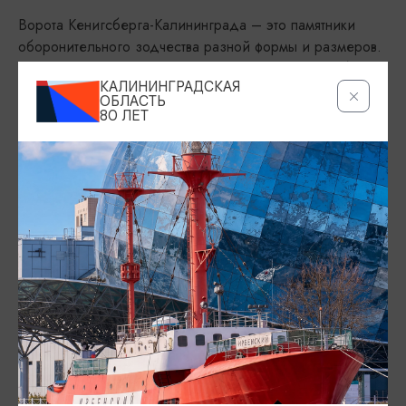
Ворота Кенигсберга-Калининграда – это памятники
оборонительного зодчества разной формы и размеров.
В настоящее время их осталось 8
. 7 ворот Кенигсберга
КАЛИНИНГРАДСКАЯ
и 1 ворота крепости Фридрихсбург. Сохранился
ОБЛАСТЬ
фрагмент оборонительной городской стены, ворота,
80 ЛЕТ
бастионы, редюиты. Чтобы их увидеть рекомендуем
прогуляться по Литовскому валу. В большинстве ворот на
сегодняшний день открыты музеи. Наиболее
посещаемые из них:
Королевские Ворота
– на Фрунзе, 112.
Фридландские Ворота
– на Дзержинского, 30.
Бранденбургские Ворота
– на Багратиона, 137.