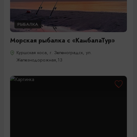
РЫБАЛКА
Морская рыбалка с «КамбалаТур»
Куршская коса, г. Зеленоградск, ул.
Железнодорожная,13