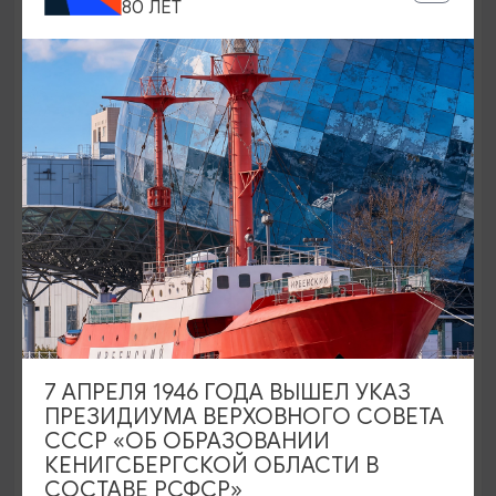
80 ЛЕТ
ВЕЛОСИПЕДЫ
«Фрайдей Центр»/Friday Center:
Велопрогулка в Национальном парке
«Виштынецкий»
Калининград, ул. Пр-т. Победы, 191Д
7 АПРЕЛЯ 1946 ГОДА ВЫШЕЛ УКАЗ
ПРЕЗИДИУМА ВЕРХОВНОГО СОВЕТА
СССР «ОБ ОБРАЗОВАНИИ
КЕНИГСБЕРГСКОЙ ОБЛАСТИ В
СОСТАВЕ РСФСР»