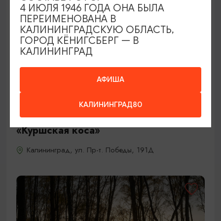
4 ИЮЛЯ 1946 ГОДА ОНА БЫЛА
ПЕРЕИМЕНОВАНА В
КАЛИНИНГРАДСКУЮ ОБЛАСТЬ,
ГОРОД КЁНИГСБЕРГ — В
КАЛИНИНГРАД
АФИША
ВЕЛОСИПЕДЫ
«Фрайдей Центр»/Friday Center:
КАЛИНИНГРАД80
Велопрогулка в Национальном парке
«Куршская коса»
Калининград, ул. Пр-т. Победы, 191Д