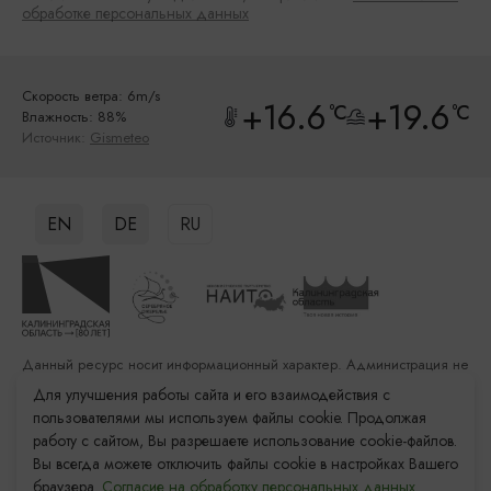
обработке персональных данных
Скорость ветра: 6m/s
+16.6
+19.6
°C
°C
Влажность: 88%
Источник:
Gismeteo
EN
DE
RU
Данный ресурс носит информационный характер. Администрация не
несет ответственности за качество услуг, предоставленных
Для улучшения работы сайта и его взаимодействия с
сторонними организациями
пользователями мы используем файлы cookie. Продолжая
работу с сайтом, Вы разрешаете использование cookie-файлов.
Разработка сайта: «Решение»
Вы всегда можете отключить файлы cookie в настройках Вашего
Продвижение сайта: Remarka Agency
браузера.
Согласие на обработку персональных данных.