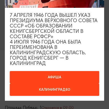
Рестораны
Гостиницы
Как доехать
7 АПРЕЛЯ 1946 ГОДА ВЫШЕЛ УКАЗ
Компас Балтийской кухни
ПРЕЗИДИУМА ВЕРХОВНОГО СОВЕТА
СССР «ОБ ОБРАЗОВАНИИ
Настоящий Калининградец
Музеи
КЕНИГСБЕРГСКОЙ ОБЛАСТИ В
СОСТАВЕ РСФСР»
4 ИЮЛЯ 1946 ГОДА ОНА БЫЛА
ПЕРЕИМЕНОВАНА В
КАЛИНИНГРАДСКУЮ ОБЛАСТЬ,
ГОРОД КЁНИГСБЕРГ — В
Контакты Туристского
КАЛИНИНГРАД
информационного центра
+7 (4012) 555-200
АФИША
8 (800) 200-55-39
КАЛИНИНГРАД80
info@visit-kaliningrad.ru
Площадь Победы, 1
Откроется в 09:00