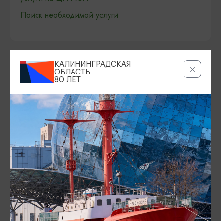
Поиск необходимой услуги
КАЛИНИНГРАДСКАЯ
ОБЛАСТЬ
80 ЛЕТ
ИЩИТЕ ТАКЖЕ НА НАШЕМ САЙТЕ
Серебряное ожерелье
Электронная виза
Туры и экскурсии
Афиша мероприятий
Сувениры
Гостевая книга
Гиды и экскурсоводы
Достопримечательности
Карты и маршруты