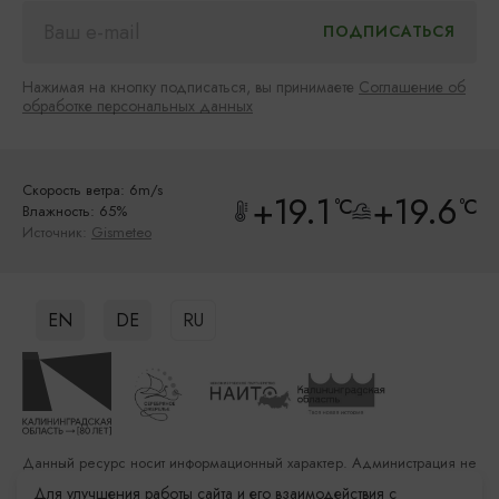
Нажимая на кнопку подписаться, вы принимаете
Соглашение об
обработке персональных данных
Скорость ветра: 6m/s
+19.1
+19.6
°C
°C
Влажность: 65%
Источник:
Gismeteo
EN
DE
RU
Данный ресурс носит информационный характер. Администрация не
несет ответственности за качество услуг, предоставленных
Для улучшения работы сайта и его взаимодействия с