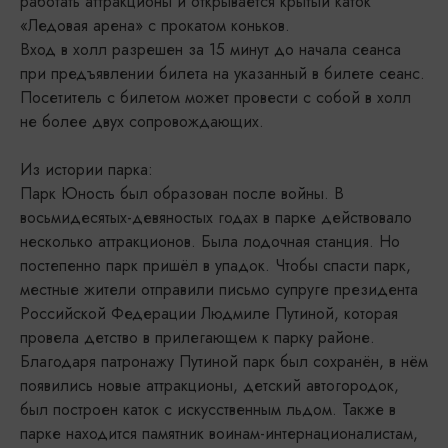
работать аттракционы и открывается крытый каток
«Ледовая арена» с прокатом коньков.
Вход в холл разрешен за 15 минут до начала сеанса
при предъявлении билета на указанный в билете сеанс.
Посетитель с билетом может провести с собой в холл
не более двух сопровождающих.
Из истории парка:
Парк Юность был образован после войны. В
восьмидесятых-девяностых годах в парке действовало
несколько аттракционов. Была лодочная станция. Но
постепенно парк пришёл в упадок. Чтобы спасти парк,
местные жители отправили письмо супруге президента
Российской Федерации Людмиле Путиной, которая
провела детство в прилегающем к парку районе.
Благодаря патронажу Путиной парк был сохранён, в нём
появились новые аттракционы, детский автогородок,
был построен каток с искусственным льдом. Также в
парке находится памятник воинам-интернационалистам,