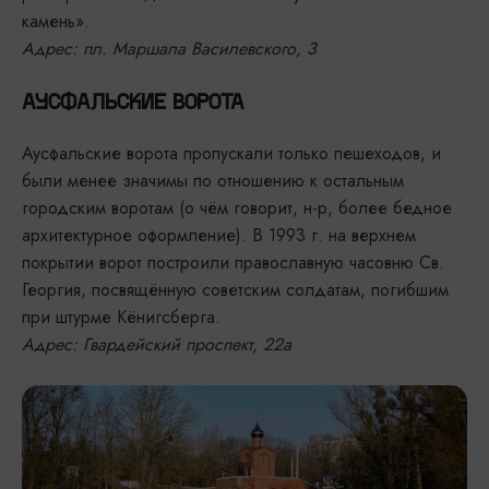
камень».
Адрес: пл. Маршала Василевского, 3
АУСФАЛЬСКИЕ ВОРОТА
Аусфальские ворота пропускали только пешеходов, и
были менее значимы по отношению к остальным
городским воротам (о чём говорит, н-р, более бедное
архитектурное оформление). В 1993 г. на верхнем
покрытии ворот построили православную часовню Св.
Георгия, посвящённую советским солдатам, погибшим
при штурме Кёнигсберга.
Адрес: Гвардейский проспект, 22а