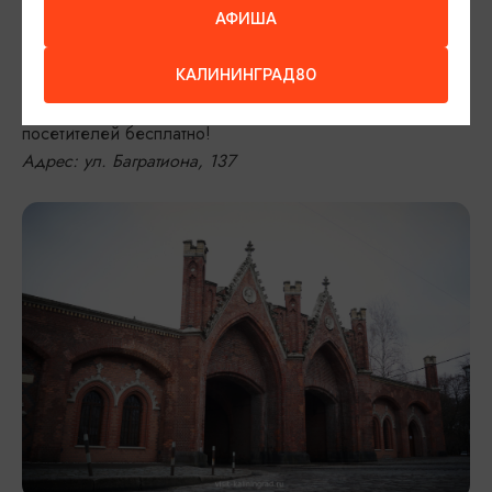
БРАНДЕНБУРГСКИЕ ВОРОТА
АФИША
Это единственные ворота, через которые и по сей день
КАЛИНИНГРАД80
проходит уличное движение. Внутри сейчас
располагается музей марципана, доступный для
посетителей бесплатно!
Адрес: ул. Багратиона, 137