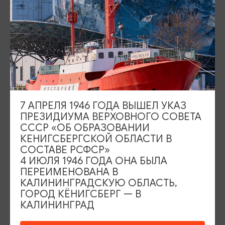
составной частью второго вального укрепления.
Именно здесь русский царь Пётр I учился
артиллерийской науке, чему и посвящён музейный
комплекс.
Адрес: Портовая, 39а
7 АПРЕЛЯ 1946 ГОДА ВЫШЕЛ УКАЗ
ПРЕЗИДИУМА ВЕРХОВНОГО СОВЕТА
СССР «ОБ ОБРАЗОВАНИИ
КЕНИГСБЕРГСКОЙ ОБЛАСТИ В
СОСТАВЕ РСФСР»
4 ИЮЛЯ 1946 ГОДА ОНА БЫЛА
ПЕРЕИМЕНОВАНА В
КАЛИНИНГРАДСКУЮ ОБЛАСТЬ,
ГОРОД КЁНИГСБЕРГ — В
КАЛИНИНГРАД