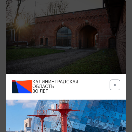
КАЛИНИНГРАДСКАЯ
ОБЛАСТЬ
ФРИДРИХСБУРГСКИЕ ВОРОТА
80 ЛЕТ
Фридрихсбургские ворота не являлись
городскими. Они вели в построенную ещё в XVII в.
для прикрытия русла Прегеля крепость
Фридрихсбург, которая в середине XIX в. стала