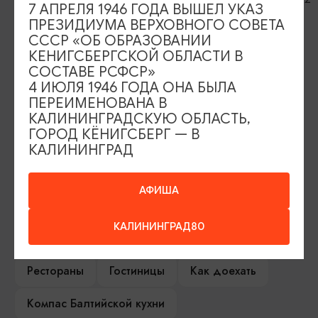
7 АПРЕЛЯ 1946 ГОДА ВЫШЕЛ УКАЗ
ПРЕЗИДИУМА ВЕРХОВНОГО СОВЕТА
СССР «ОБ ОБРАЗОВАНИИ
КЕНИГСБЕРГСКОЙ ОБЛАСТИ В
ИЩИТЕ ТАКЖЕ НА НАШЕМ САЙТЕ
СОСТАВЕ РСФСР»
4 ИЮЛЯ 1946 ГОДА ОНА БЫЛА
ПЕРЕИМЕНОВАНА В
Серебряное ожерелье
Электронная виза
КАЛИНИНГРАДСКУЮ ОБЛАСТЬ,
ГОРОД КЁНИГСБЕРГ — В
Туры и экскурсии
Афиша мероприятий
КАЛИНИНГРАД
Сувениры
Гостевая книга
АФИША
Гиды и экскурсоводы
КАЛИНИНГРАД80
Достопримечательности
Карты и маршруты
Рестораны
Гостиницы
Как доехать
Компас Балтийской кухни