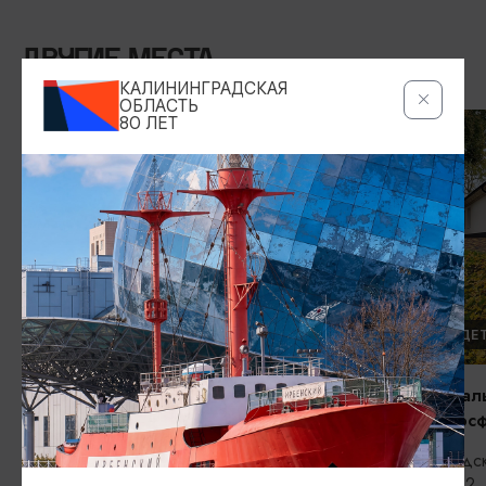
ДРУГИЕ МЕСТА
КАЛИНИНГРАДСКАЯ
ОБЛАСТЬ
80 ЛЕТ
ДЕТСКИЕ МАСТЕР-КЛАССЫ
ОТДЫХ С ДЕ
Ознакомительная экскурсия в
Интеллектуал
ткацкую мастерскую «Ткацкая
центр «Атмос
Калининградская»
Зеленоградск
Школьная, 2
Калининград, ул. Шиллера, 3