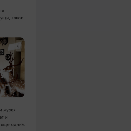
ые
пущи, какое
и музея
ет и
с еще одним