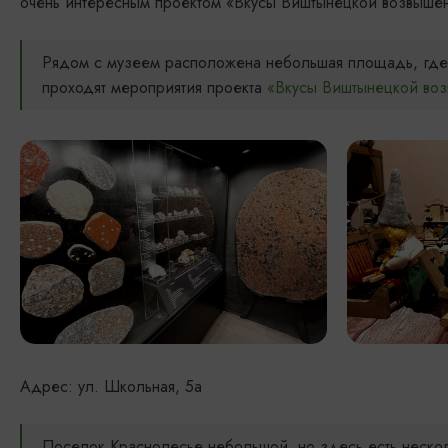
очень интересным проектом «Вкусы Виштынецкой возвышен
Рядом с музеем расположена небольшая площадь, где 
проходят мероприятия проекта
«Вкус
ы Виштынецкой воз
Адрес: ул. Школьная, 5а
Поселок Краснолесье небольшой, но здесь есть неско