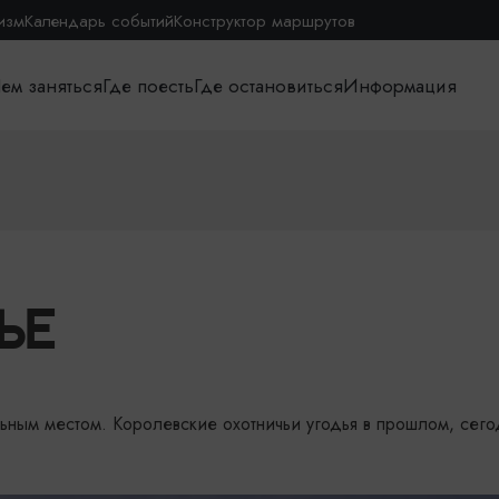
изм
Календарь событий
Конструктор маршрутов
ем заняться
Где поесть
Где остановиться
Информация
ЬЕ
ьным местом. Королевские охотничьи угодья в прошлом, сего