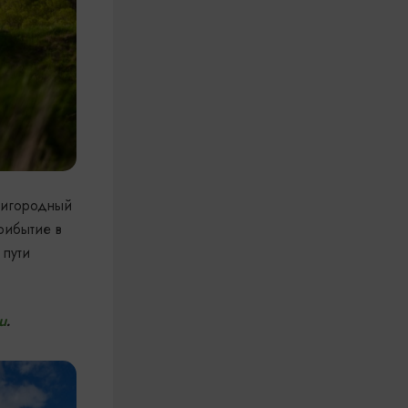
ригородный
рибытие в
 пути
u
.