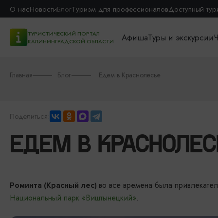
О нас
Новости
Блог
Туризм для профессионалов
Доступный тур
ТУРИСТИЧЕСКИЙ ПОРТАЛ
Афиша
Туры и экскурсии
Ч
КАЛИНИНГРАДСКОЙ ОБЛАСТИ
Главная
Блог
Едем в Краснолесье
Поделиться:
ЕДЕМ В КРАСНОЛЕС
во все времена была привлекател
Роминта (Красный лес)
Национальный парк «Виштынецкий»
.