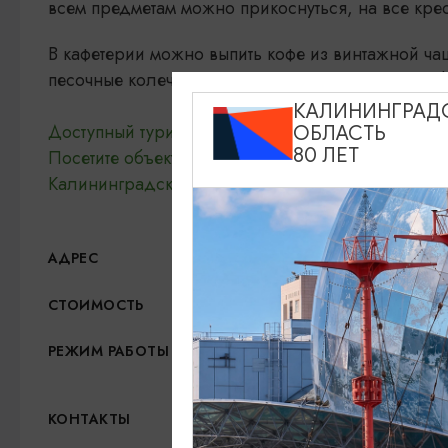
всем предметам можно прикоснуться, на все кре
В кафетерии можно выпить кофе из винтажной чаш
песочные колечки, пирожное «Картошка», пломб
КАЛИНИНГРАД
Доступный туризм
ОБЛАСТЬ
80 ЛЕТ
Посетите объект и получите "Юбилейную" степе
Калининградской области
пр. Мира, 9/11,
Показа
АДРЕС
Взрослый - 1000 руб., л
СТОИМОСТЬ
Ежедневно: 10:00 - 19:0
РЕЖИМ РАБОТЫ
продолжительность 1 час
+7 (4012) 37-54-77
КОНТАКТЫ
alteshaus12@gmail.com