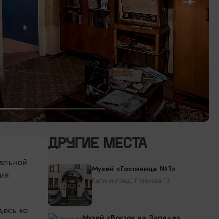
ДРУГИЕ МЕСТА
нальной
Музей «Гостиница №1»
ния
Калининград, Пугачева 13
десь ко
Музей «Восток на Западе»