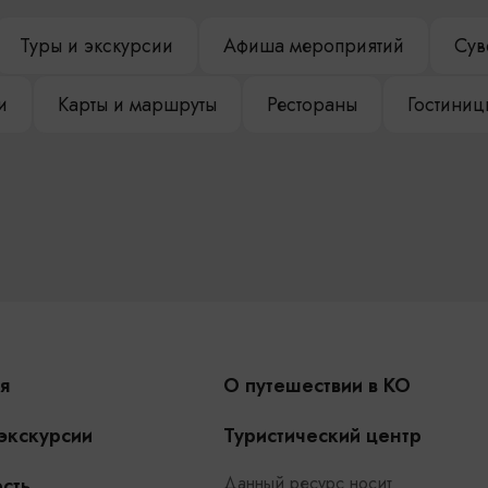
Туры и экскурсии
Афиша мероприятий
Сув
и
Карты и маршруты
Рестораны
Гостиниц
я
О путешествии в КО
 экскурсии
Туристический центр
Данный ресурс носит
сть