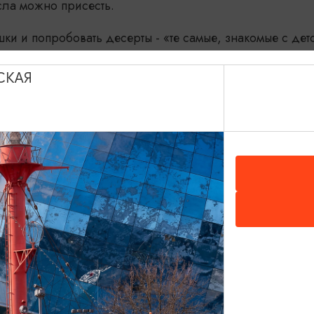
сла можно присесть.
ки и попробовать десерты - «те самые, знакомые с детс
ир с шоколадной крошкой и многое другое.
СКАЯ
нь проекта "Настоящий Калининградец", посвященную 
ть на карте
ьготный - 800 руб.
0 (начало экскурсионных сеансов каждые 30 минут,
)