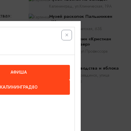
Калининград, ул.Клиническая, 19А
тва»:
Музей раскопок Пальмникен
«Штольня»
Янтарный, ул. Советская, 63Б
Музей-магазин «Кристиан
Дроссельмаер»
80-летию
Калининград, ул.Профессора
Баранова 36
Музей садоводства и яблока
АФИША
Правдинск, Правдинск, улица
Школьная д. 8
КАЛИНИНГРАД80