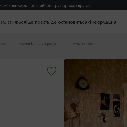
изм
Календарь событий
Конструктор маршрутов
ем заняться
Где поесть
Где остановиться
Информация
ада
Музеи Калининграда
Дом китобоя