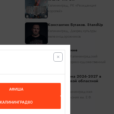
Калининград, РК «Резиденция
королей»
Константин Бутаков. StandUp
Калининград, Дворец культуры
железнодорожников
Прикосновение
Калининград, Калининградский
областной историко-художественный
музей
Открытие сезона 2026-2027 в
Калининградской областной
филармонии
АФИША
Калининград, Калининградская
областная филармония им. Е.Ф.
КАЛИНИНГРАД80
Светланова