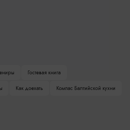
ениры
Гостевая книга
ы
Как доехать
Компас Балтийской кухни