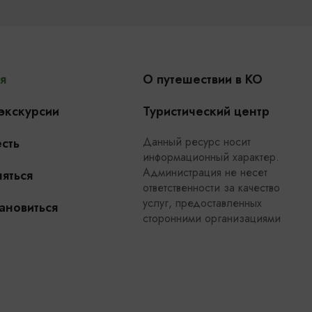
я
О путешествии в КО
 экскурсии
Туристический центр
Данный ресурс носит
сть
информационный характер.
Администрация не несет
яться
ответственности за качество
услуг, предоставленных
ановиться
сторонними организациями