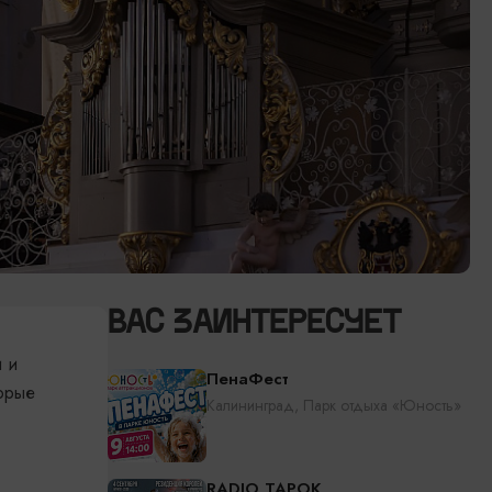
ВАС ЗАИНТЕРЕСУЕТ
и и
ПенаФест
торые
Калининград, Парк отдыха «Юность»
RADIO TAPOK