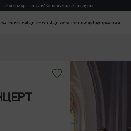
изм
Календарь событий
Конструктор маршрутов
ем заняться
Где поесть
Где остановиться
Информация
НЦЕРТ