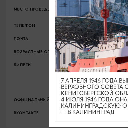
Собор на острове Канта, 
МЕСТО ПРОВЕДЕНИЯ
+7 (4012) 63-17-05
ТЕЛЕФОН
info@sobor39.ru
ПОЧТА
6+
ВОЗРАСТНЫЕ ОГРАНИЧЕНИЯ
300 руб. школьник, с
БИЛЕТЫ
400 руб. пенсионер, 
7 АПРЕЛЯ 1946 ГОДА 
700 руб. взрослый
ВЕРХОВНОГО СОВЕТА 
КЕНИГСБЕРГСКОЙ ОБЛ
4 ИЮЛЯ 1946 ГОДА ОН
http://sobor39.ru/
ОФИЦИАЛЬНЫЙ САЙТ
КАЛИНИНГРАДСКУЮ ОБ
— В КАЛИНИНГРАД
https://vk.com/sobor39
ВКОНТАКТЕ