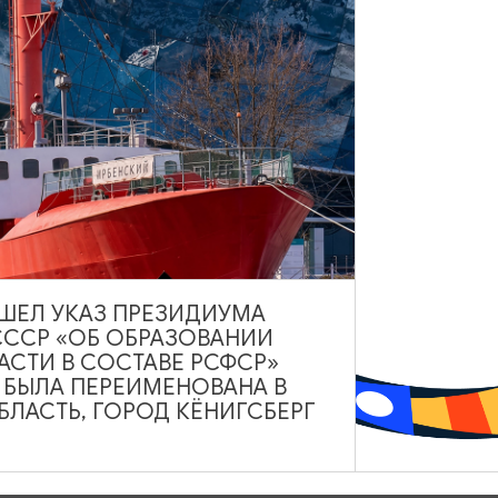
ул. И. Канта, 1, Калининград
Показать на карте
тудент
инвалид I или II гр. и сопровождающий
ВЫШЕЛ УКАЗ ПРЕЗИДИУМА
СССР «ОБ ОБРАЗОВАНИИ
АСТИ В СОСТАВЕ РСФСР»
А БЫЛА ПЕРЕИМЕНОВАНА В
ЛАСТЬ, ГОРОД КЁНИГСБЕРГ