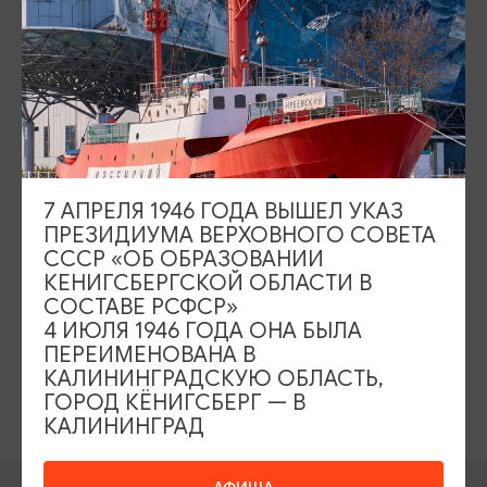
Союза, Зал Ремесел, выставка ретро-автомобилей и мото-техники,
антикварная мебель и раритетные экспонаты. Музей предоставлял
реквизит (авто и мото-технику, предметы интерьера) для съемок
телесериала «По законам военного времени», съемки которого
проходили в нашей области.
КАК ОПЛАТИТЬ
Стоимость экскурсии:
7 АПРЕЛЯ 1946 ГОДА ВЫШЕЛ УКАЗ
Взрослый - 2600 рублей
ПРЕЗИДИУМА ВЕРХОВНОГО СОВЕТА
Льготный - 2500 рублей.
СССР «ОБ ОБРАЗОВАНИИ
КЕНИГСБЕРГСКОЙ ОБЛАСТИ В
Дети до 6 лет бесплатно.
СОСТАВЕ РСФСР»
4 ИЮЛЯ 1946 ГОДА ОНА БЫЛА
транспортное и экскурсионное
Включено в стоимость:
ПЕРЕИМЕНОВАНА В
обслуживание, входные билеты в музей «Трёх эпох» и
КАЛИНИНГРАДСКУЮ ОБЛАСТЬ,
замок «Тапиау».
ГОРОД КЁНИГСБЕРГ — В
КАЛИНИНГРАД