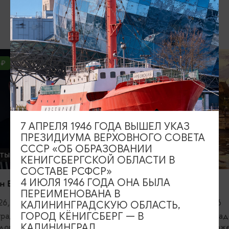
ВОЗМОЖНО ВАС ЗАИНТЕРЕСУЕТ
КОНЦЕРТЫ
Открытие сез
Калининград
филармонии
06.09.2026,
7 АПРЕЛЯ 1946 ГОДА ВЫШЕЛ УКАЗ
Калининград
ПРЕЗИДИУМА ВЕРХОВНОГО СОВЕТА
областная фи
СССР «ОБ ОБРАЗОВАНИИ
Светланова
ВЫСТАВКИ
КЕНИГСБЕРГСКОЙ ОБЛАСТИ В
СОСТАВЕ РСФСР»
4 ИЮЛЯ 1946 ГОДА ОНА БЫЛА
Прикосновение
ПЕРЕИМЕНОВАНА В
06.08.2026 - 05.09.2026
КАЛИНИНГРАДСКУЮ ОБЛАСТЬ,
ГОРОД КЁНИГСБЕРГ — В
Калининград, Калининградский
КАЛИНИНГРАД
областной историко-художественный