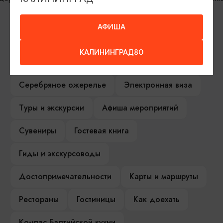
музей
АФИША
ИЩИТЕ ТАКЖЕ НА НАШЕМ САЙТЕ
КАЛИНИНГРАД80
Серебряное ожерелье
Электронная виза
Туры и экскурсии
Афиша мероприятий
Сувениры
Гостевая книга
Гиды и экскурсоводы
Достопримечательности
Карты и маршруты
Рестораны
Гостиницы
Как доехать
Компас Балтийской кухни