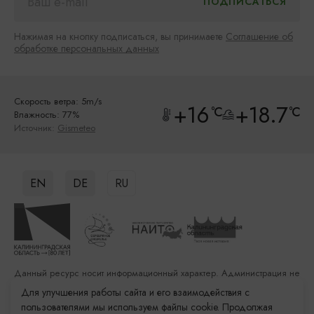
Нажимая на кнопку подписаться, вы принимаете
Соглашение об
обработке персональных данных
Скорость ветра: 5m/s
+16
+18.7
°C
°C
Влажность: 77%
Источник:
Gismeteo
EN
DE
RU
Данный ресурс носит информационный характер. Администрация не
несет ответственности за качество услуг, предоставленных
Для улучшения работы сайта и его взаимодействия с
сторонними организациями
пользователями мы используем файлы cookie. Продолжая