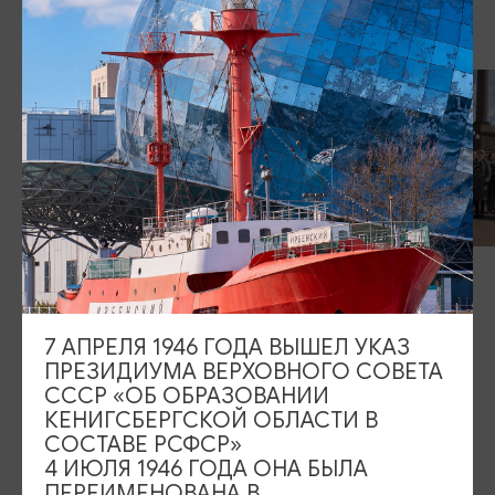
С отзывами участников Фестиваля можно ознакомиться
в
Гостевой книге
7 АПРЕЛЯ 1946 ГОДА ВЫШЕЛ УКАЗ
ПРЕЗИДИУМА ВЕРХОВНОГО СОВЕТА
СССР «ОБ ОБРАЗОВАНИИ
Сюжет о Фестивале Экскурсий 2024
КЕНИГСБЕРГСКОЙ ОБЛАСТИ В
Итоги Фестиваля экскурсий 2025
СОСТАВЕ РСФСР»
Фестиваль экскурсий, посвященный 80-летию Победы в
4 ИЮЛЯ 1946 ГОДА ОНА БЫЛА
Великой Отечественной войне
ПЕРЕИМЕНОВАНА В