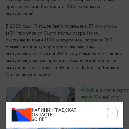
приняло участие без малого 1000 довольных
экскурсантов!
В 2025 году 19 гидов было проведено 53 экскурсии,
(+37 прогулок со Смотрителем озера Тихое).
Участвовало почти 1100 экскурсантов, получено 150+
отзывов в копилку портфолио начинающим
экскурсоводам. Также в 2025 году совместно с Союзом
экскурсоводом был проведен тематический фестиваль
экскурсий, посвященный 80-летию Победы в Великой
Отечественной войне.
КАЛИНИНГРАДСКАЯ
ОБЛАСТЬ
80 ЛЕТ