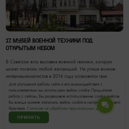
17. МУЗЕЙ ВОЕННОЙ ТЕХНИКИ ПОД
ОТКРЫТЫМ НЕБОМ
В Советске есть выставка военной техники, которую
может посетить любой желающий. На улице воинов-
интернационалистов в 2014 году установили танк
Т-34, вертолет Ми-8, бронетранспортеры и другие
Для улучшения работы сайта и его взаимодействия с
пользователями мы используем файлы cookie. Продолжая
военные машины.
работу с сайтом, Вы разрешаете использование cookie-файлов.
Адрес: ул. Дружбы/ Аллея воинов-интернационалистов
Вы всегда можете отключить файлы cookie в настройках Вашего
браузера.
Согласие на обработку персональных данных.
ПРИНЯТЬ
18. НАБЕРЕЖНАЯ РЕКИ НЕМАН