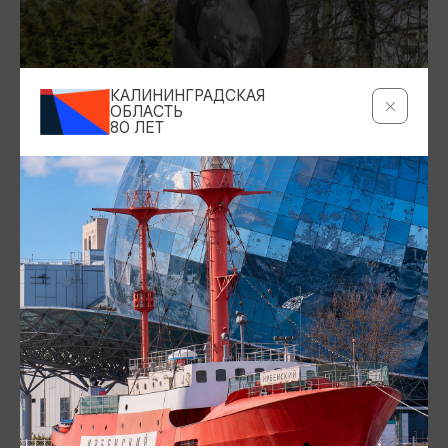
КАЛИНИНГРАДСКАЯ
ОБЛАСТЬ
80 ЛЕТ
8. ДОМ КУЛЬТУРЫ «СОВЕТСКИЙ»
Красивое здание на Центральной площади было
построено в 1868 году как здание суда, в советское
время здесь располагался Дом культуры ЦБЗ, позже в
здании арендовали помещения разные секции и
кружки.
Адрес: ул. Театральная, 1
9. ЗДАНИЕ ГОРОДСКОЙ АДМИНИСТРАЦИИ
Городская администрация города Советска