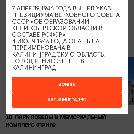
разместилась в бывшем здании гражданского суда
7 АПРЕЛЯ 1946 ГОДА ВЫШЕЛ УКАЗ
Тильзита, построенного в 1913 году. Интересная деталь
ПРЕЗИДИУМА ВЕРХОВНОГО СОВЕТА
СССР «ОБ ОБРАЗОВАНИИ
— над входом скульптуры путти. У одного из младенцев
КЕНИГСБЕРГСКОЙ ОБЛАСТИ В
можно увидеть в руках свод законов, у другого — меч
СОСТАВЕ РСФСР»
правосудия.
4 ИЮЛЯ 1946 ГОДА ОНА БЫЛА
Адрес:
ул. Театральная, 3
ПЕРЕИМЕНОВАНА В
КАЛИНИНГРАДСКУЮ ОБЛАСТЬ,
ГОРОД КЁНИГСБЕРГ — В
КАЛИНИНГРАД
АФИША
КАЛИНИНГРАД80
10. ПАРК ПОБЕДЫ И МЕМОРИАЛЬНЫЙ
КОМПЛЕКС «ТАНК»