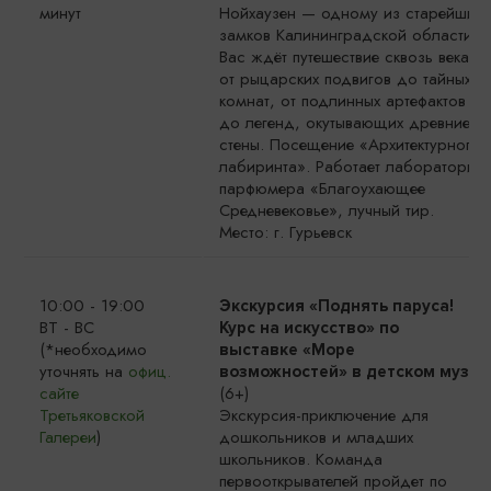
минут
Нойхаузен — одному из старейших
замков Калининградской области.
Вас ждёт путешествие сквозь века:
от рыцарских подвигов до тайных
комнат, от подлинных артефактов
до легенд, окутывающих древние
стены. Посещение «Архитектурного
лабиринта». Работает лаборатория
парфюмера «Благоухающее
Средневековье», лучный тир.
Место: г. Гурьевск
10:00 - 19:00
Экскурсия «Поднять паруса!
ВТ - ВС
Курс на искусство
»
по
(*необходимо
выставке «Море
уточнять на
офиц.
возможностей» в детском музее
сайте
(6+)
Третьяковской
Экскурсия-приключение для
Галереи
)
дошкольников и младших
школьников. Команда
первооткрывателей пройдет по