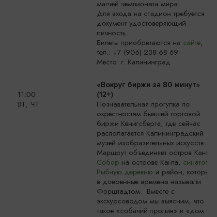
матчей чемпионата мира.
Для входа на стадион требуется
документ удостоверяющий
личность.
Билеты приобретаются на
сайте
,
тел.: +7 (906) 238-68-69
Место: г. Калининград
«Вокруг биржи за 80 минут»
11:00
(12+)
ВТ, ЧТ
Познавательная прогулка по
окрестностям бывшей торговой
биржи Кёнигсберга, где сейчас
располагается Калининградский
музей изобразительных искусств.
Маршрут объединяет остров Канта,
Собор
на острове Канта,
синагогу
,
Рыбную деревню
и район, который
в довоенные времена называли
Форштадтом. Вместе с
экскурсоводом мы выясним, что
такое «собачий пролив» и «дом