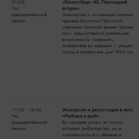
17:00)
«Кёнигсберг-45. Последний
*по
штурм»
.
предварительной
Знакомство с основными этапами и
записи
героями Восточно-Прусской
операции Красной армии. Кроме
того, предоставится уникальная
возможность совершить
путешествие во времени – увидеть
город в апрельские дни 1945 года.
11:00 - 14:00
Экскурсия и дегустация в музее
*по
«Рыбака и рыб»
предварительной
Вы сможете узнать не только
записи
историю рыболовства, но и
соприкоснуться с тайнами и