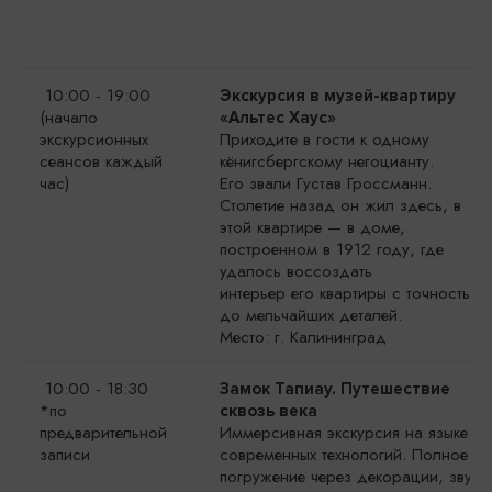
10:00 - 19:00
Экскурсия в музей-квартиру
(начало
«Альтес Хаус»
экскурсионных
Приходите в гости к одному
сеансов каждый
кёнигсбергскому негоцианту.
час)
Его звали Густав Гроссманн.
Столетие назад он жил здесь, в
этой квартире — в доме,
построенном в 1912 году, где
удалось воссоздать
интерьер его квартиры с точностью
до мельчайших деталей.
Место: г. Калининград
10:00 - 18:30
Замок Тапиау. Путешествие
*по
сквозь века
предварительной
Иммерсивная экскурсия на языке
записи
современных технологий. Полное
погружение через декорации, звуки