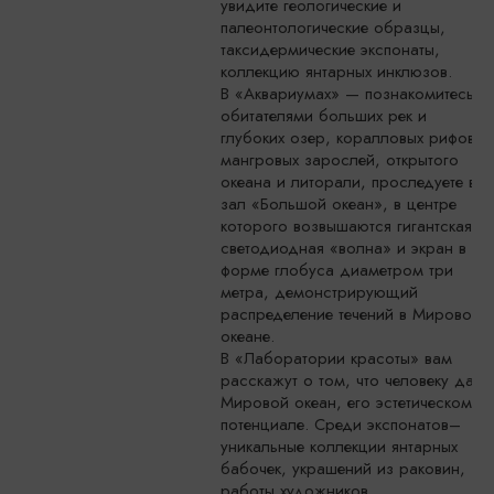
увидите геологические и
палеонтологические образцы,
таксидермические экспонаты,
коллекцию янтарных инклюзов.
В «Аквариумах» — познакомитесь с
обитателями больших рек и
глубоких озер, коралловых рифов и
мангровых зарослей, открытого
океана и литорали, проследуете в
зал «Большой океан», в центре
которого возвышаются гигантская
светодиодная «волна» и экран в
форме глобуса диаметром три
метра, демонстрирующий
распределение течений в Мировом
океане.
В «Лаборатории красоты» вам
расскажут о том, что человеку дает
Мировой океан, его эстетическом
потенциале. Среди экспонатов–
уникальные коллекции янтарных
бабочек, украшений из раковин,
работы художников.