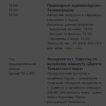
13:00
Пешеходные аудиоэкскурсии по
15:30
Зеленоградску
16:00
Авторские экскурсии в специальных
наушниках с гидом.
Актуальны данные экскурсии:
· Курортный проспект: 13:00
· Бегущая по волнам: 15:30
· Променад у моря: 16:00
Запись по тел.: +7 (901) 390-78-78
или через
офиц. сайт
.
*по
Экскурсия по г. Советску по
предварительной
музейному маршруту «Дорогой
записи
Тильзитского мира»
(кроме ПН и ВТ)
Экскурсионная прогулка с
музейным гидом – уникальное
сочетание обзорной экскурсии по
г. Советску и музейного маршрута
(Музей Тильзитского мира, здание
театра Королевы Луизы,
резиденция Наполеона,