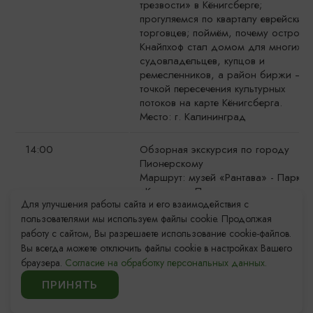
трезвости» в Кёнигсберге;
прогуляемся по кварталу еврейских
торговцев; поймём, почему остров
Кнайпхоф стал домом для многих
судовладельцев, купцов и
ремесленников, а район биржи —
точкой пересечения культурных
потоков на карте Кёнигсберга.
Место: г. Калининград
14:00
Обзорная экскурсия по городу
Пионерскому
Маршрут: музей «Рантава» - Парк
«Карася» - Порт- ул.
Для улучшения работы сайта и его взаимодействия с
Комсомольская - Мемориал
пользователями мы используем файлы cookie. Продолжая
погибшим войнам - Сосновый бор
- Арка влюбленных.
работу с сайтом, Вы разрешаете использование cookie-файлов.
Предварительная запись по
Вы всегда можете отключить файлы cookie в настройках Вашего
телефону: +7 (4015) 521-279
браузера.
Согласие на обработку персональных данных.
ПРИНЯТЬ
Орган. Посвящение в тайну
16:00
Экскурсия-путешествие с