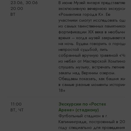
23.06, 30.06
В июне Музей янтаря представляет
20:00
эксклюзивную вечернюю экскурсию
ВТ
«Романтика города К». Ее
участники смогут исследовать один
из самых таинственных памятников
фортификации XIX века в необычное
время – когда музей закрывается
на ночь. Будем говорить о городе с
непростой судьбой, пить
собранный вручную травяной «Чай
из неба» от Мастерской Хомлинов,
слушать музыку, встречать летние
закаты над Верхним озером.
Обещаем показать, как башня жила
в самые разные моменты истории.
18+
11:00
Экскурсии по «Ростех
ВТ, ЧТ
Арене» (стадиону)
Футбольный стадион в г.
Калининграде, построенный в 2018
году специально для проведения