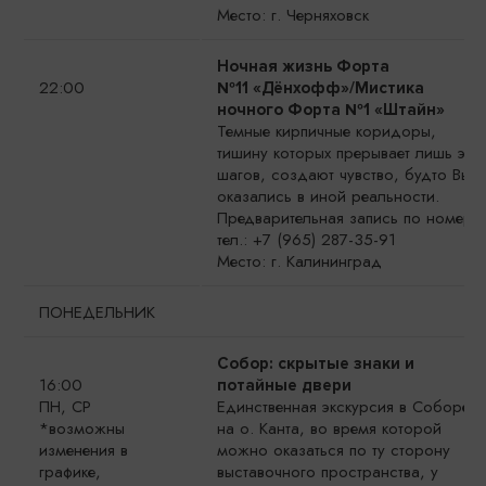
Место: г. Черняховск
Ночная жизнь Форта
22:00
№11 «Дёнхофф»/Мистика
ночного Форта №1 «Штайн»
Темные кирпичные коридоры,
тишину которых прерывает лишь эхо
шагов, создают чувство, будто Вы
оказались в иной реальности.
Предварительная запись по номеру
тел.: +7 (965) 287-35-91
Место: г. Калининград
ПОНЕДЕЛЬНИК
Собор: скрытые знаки и
16:00
потайные двери
ПН, СР
Единственная экскурсия в Соборе
*возможны
на о. Канта, во время которой
изменения в
можно оказаться по ту сторону
графике,
выставочного пространства, у