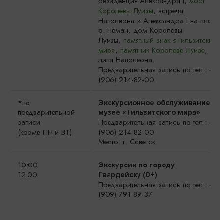
резиденция Александра I,
мост
Королевы Луизы
, встреча
Наполеона и Александра I на плоту
р. Неман, дом Королевы
Луизы,
памятный знак «Тильзитский
мир»
,
памятник Королеве Луизе
,
липа Наполеона.
Предварительная запись по тел.: +7
(906) 214-82-00
*по
Экскурсионное обслуживание в
предварительной
музее «Тильзитского мира»
записи
Предварительная запись по тел.: +7
(кроме ПН и ВТ)
(906) 214-82-00
Место: г. Советск
10:00
Экскурсии по городу
12:00
Гвардейску (0+)
Предварительная запись по тел.: +7
(909) 791-89-37