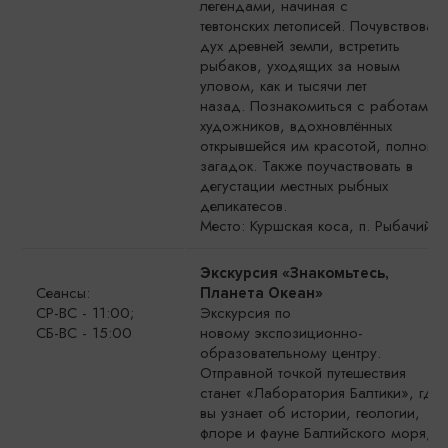
легендами, начиная с
тевтонских летописей. Почувствовать
дух древней земли, встретить
рыбаков, уходящих за новым
уловом, как и тысячи лет
назад. Познакомиться с работами
художников, вдохновлённых
открывшейся им красотой, полной
загадок. Также поучаствовать в
дегустации местных рыбных
деликатесов.
Место: Куршская коса, п. Рыбачий
Экскурсия «Знакомьтесь,
Сеансы:
Планета Океан»
СР-ВС - 11:00;
Экскурсия по
СБ-ВС - 15:00
новому экспозиционно-
образовательному центру.
Отправной точкой путешествия
станет «Лаборатория Балтики», где
вы узнает об истории, геологии,
флоре и фауне Балтийского моря,