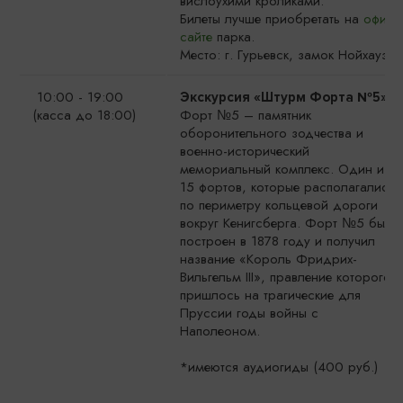
вислоухими кроликами.
Билеты лучше приобретать на
офиц.
сайте
парка.
Место: г. Гурьевск, замок Нойхаузен
10:00 - 19:00
Экскурсия «Штурм Форта №5»
(касса до 18:00)
Форт №5 – памятник
оборонительного зодчества и
военно-исторический
мемориальный комплекс. Один из
15 фортов, которые располагались
по периметру кольцевой дороги
вокруг Кенигсберга. Форт №5 был
построен в 1878 году и получил
название «Король Фридрих-
Вильгельм III», правление которого
пришлось на трагические для
Пруссии годы войны с
Наполеоном.
*имеются аудиогиды (400 руб.)