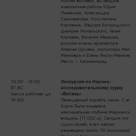
Изучая выставку, вы увидите
живописные работы Юрия
Пименова, Александра
Самохвалова, Константина
Коровина, Фёдора Богородского,
Дмитрия Мочальского, Гелия
Коржева, Василия Мешкова,
рисунки-эскизы архитектора
Алексея Щусева, скульпторы Матвея
Манизера и Елены Янсон-Манизер.
Место: г. Калининград
10:00 - 19:00
Экскурсия по Научно-
ВТ-ВС
исследовательскому судну
(касса работает до
«Витязь»
18:30)
Легендарный корабль науки. С его
борта была измерена
максимальная глубина Марианской
впадины (11 022 м). Сегодня это
судно-музей, в его каютах
размещено около 30 экспозиций.