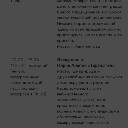
1 час)
моряка. А через неё и с историей
целого поколения калининградцев.
Вместо традиционной экскурсии -
увлекательнейший аудиоспектакль.
Никаких витрин и ограждений -
здесь ко всем предметам можно
прикоснуться, на все кресла можно
присесть.
Место: г. Калининград
10:00 - 19:00
Экскурсия в
*ПН, ВТ: выходной
Парке Альпак «Тиргартен»
(начало
Место, где природа и
экскурсионных
дружелюбные животные создают
сеансов каждый
атмосферу уюта и радости.
час; последняя
Расположенный у стен
экскурсия в 18:00)
величественного
замка
«Нойхаузен»
, парк
предлагает возможность
познакомиться с его пушистыми
обитателями: альпаками,
камерунскими козочками и