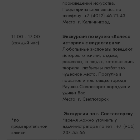
произведений искусства.
Предварительная запись по
телефону: +7 (4012) 46-71-43
Место: г. Калининград
11:00 - 17:00
Экскурсия по музею
«Колесо
(каждый час)
истории» с видеогидами
Любопытные экспонаты поведают
историю о жизни, отдыхе,
ремеслах, о людях, которые жили,
творили, любили и любят это
чудесное место. Прогулка в
прошлое и настоящее города
Раушен-Светлогорск порадует и
удивит Вас.
Место: г. Светлогорск
Экскурсия по г. Светлогорску
*по
*время можно уточнить у
предварительной
администратора по тел.: +7 (906)
записи
237-55-56