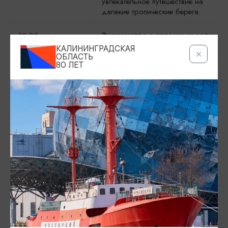
увлекательное путешествие на
далекие тропические берега.
13:00
Знакомство с органным залом,
заалтарным пространством и
КАЛИНИНГРАДСКАЯ
органный мини-концерт
ОБЛАСТЬ
80 ЛЕТ
Редкая возможность увидеть зал с
двумя уникальными органами,
попасть в бывшую княжескую
усыпальницу, посмотреть
восстановленные эпитафии,
посвященные знаменитым к
кёнигсбержцам. Экскурсию
завершает органный мини-концерт.
На нем Вы услышите как хорошо
знакомые произведения, так и
редкие сочинения композиторов,
которые были известны как
выдающиеся органисты своего
времени. Красота и величие музыки
разных тысячелетий, от эпохи
барокко до современности, от