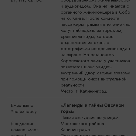
ВТ, ПТ, СБ, ВС
оборудованному ЖК-телевизорами
и аудиогидом. Она начинается с
органного мини-концерта в Соборе
на о. Канта. После концерта
пассажиры трамвая в течение часа
могут наблюдать за городом,
сравнивая виды, которые
открываются из окон, с
фотографиями исторических зданий
на экране. На остановке у
Королевского замка у участников
появляется шанс увидеть
внутренний двор своими глазами
при помощи очков виртуальной
реальности.
Место: г. Калининград
Ежедневно
«Легенды и тайны Овсяной
*по запросу
горы»
Пешая экскурсия по улицам
(предварит.
Московского района
начало: март-
Калининграда.
апрель)
Предварительная запись по тел.: +7