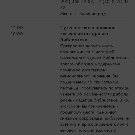
(981) 458-72-38, +7 (4012) 64-18-
82
Место: г. Калининград
12:00
Путешествие в прошлое:
16:00
экскурсия по зданию
библиотеки
Прекрасная возможность
познакомиться с историей
уникального здания библиотеки –
яркого образца модернизма,
памятника архитектуры
регионального значения. Вы
подниметесь по спиральной
лестнице, прогуляетесь по этажам и
узнаете об особенностях работы
разных отделов библиотеки. В ходе
экскурсии вы прикоснётесь к
прошлому места, где живут
книжные сокровища. Библиотечная
эстетика и прикосновение к почти
вековой истории вдохновит