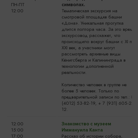
ПН-ПТ
символах.
12:00
Тематическая экскурсия на
смотровой площадке башни
«Дона». Уникальная прогулка
длится полтора часа. За это время
экскурсовод расскажет, что
происходило вокруг башни с XI по
XXI век, а участники могут
рассмотреть архивные виды
Кёнигсберга и Калининграда в
технологии дополненной
реальности.
Количество человек в группе не
более 5 человек. Только по
предварительной записи по тел.: 8
(4012) 53-82-19, + 7 (931) 605-22-
12.
12:00
Знакомство с музеем
15:00
Иммануила Канта
17:00
Рассказ об истории собора,