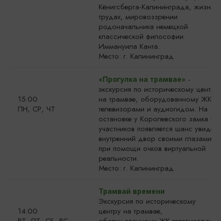
Кёнигсберга-Калининграда, жизни,
трудах, мировоззрении
родоначальника немецкой
классической философии
Иммануила Канта.
Место: г. Калининград
-
«Прогулка на трамвае»
экскурсия по историческому центру
15:00
на трамвае, оборудованному ЖК-
ПН, СР, ЧТ
телевизорами и аудиогидом. На
остановке у Королевского замка у
участников появляется шанс увидеть
внутренний двор своими глазами
при помощи очков виртуальной
реальности.
Место: г. Калининград
Т
рамвай времени
Экскурсия по историческому
14:00
центру на трамвае,