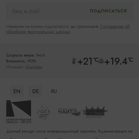
Нажимая на кнопку подписаться, вы принимаете
Соглашение об
обработке персональных данных
Скорость ветра: 1m/s
+21
+19.4
°C
°C
Влажность: 90%
Источник:
Gismeteo
EN
DE
RU
Данный ресурс носит информационный характер. Администрация не
несет ответственности за качество услуг, предоставленных