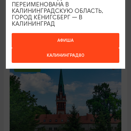
ПЕРЕИМЕНОВАНА В
КАЛИНИНГРАДСКУЮ ОБЛАСТЬ,
ГОРОД КЁНИГСБЕРГ — В
КАЛИНИНГРАД
Тур «PRO Балтику»: 4 дня/3 ночи
АФИША
08.10.26
12:15
4 ДНЯ/3 НОЧИ
КАЛИНИНГРАД80
4600₽
ОТ