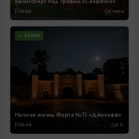
Кёнигсберг под грифом «Секретно»
14:00
3 ЧАСА
2400₽
ОТ
Ночная жизнь Форта №11 «Дёнхофф»
22:00
2 Ч.