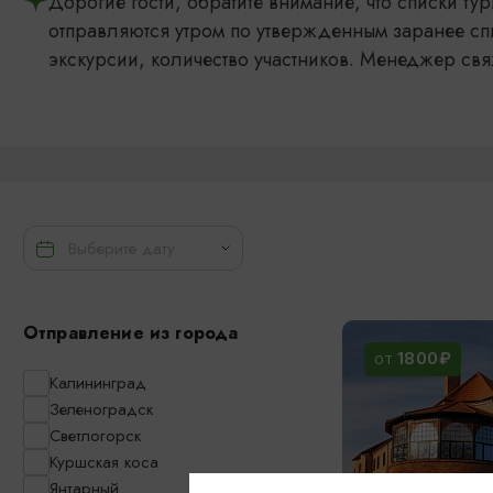
Дорогие гости, обратите внимание, что списки т
отправляются утром по утвержденным заранее сп
экскурсии, количество участников. Менеджер свя
Отправление из города
1800₽
ОТ
Калининград
Зеленоградск
Светлогорск
Куршская коса
Янтарный