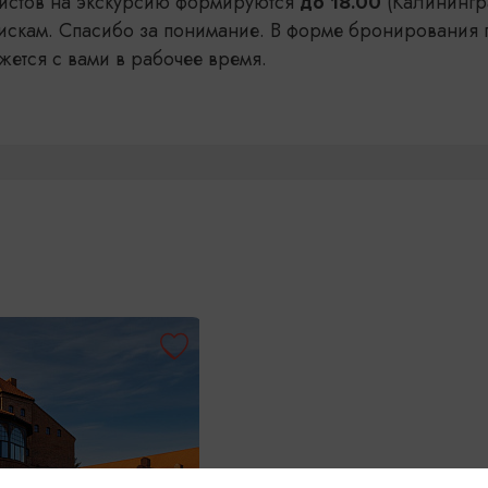
уристов на экскурсию формируются
(Калинингр
до 18.00
искам. Спасибо за понимание. В форме бронирования 
жется с вами в рабочее время.