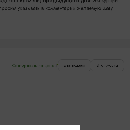
адского времени)
! Экскурсии
предыдущего дня
просим указывать в комментарии желаемую дату
Эта неделя
Этот месяц
Сортировать по цене