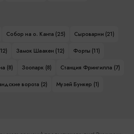
Собор на о. Канта (25)
Сыроварни (21)
12)
Замок Шаакен (12)
Форты (11)
а (8)
Зоопарк (8)
Станция Фрингилла (7)
ндские ворота (2)
Музей Бункер (1)