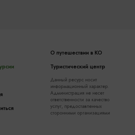
О путешествии в КО
урсии
Туристический центр
Данный ресурс носит
информационный характер.
Администрация не несет
я
ответственности за качество
услуг, предоставленных
иться
сторонними организациями