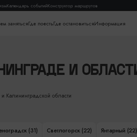
изм
Календарь событий
Конструктор маршрутов
ем заняться
Где поесть
Где остановиться
Информация
НИНГРАДЕ И ОБЛАСТ
е и Калининградской области
еноградск (31)
Светлогорск (22)
Янтарный (22