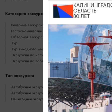
КАЛИНИНГРАД
Куршская ко
ОБЛАСТЬ
лес, Высота 
Категория экскурсии
80 ЛЕТ
«Нойхаузен
Вечерние экскурсии
09:00
Гастрономические экскурсии
Обзорная экскурсия по Калининграду
Тур
Тур выходного дня
Экскурсии по историческим местам
Экскурсии по побережью
Тип экскурсии
Автобусные экскурсии
Автобусные экскурсии в мини-группах
Пешеходные экскурсии