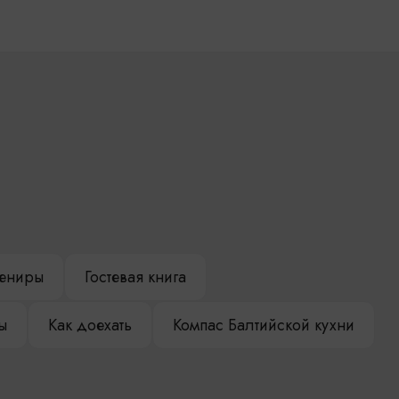
ениры
Гостевая книга
ы
Как доехать
Компас Балтийской кухни