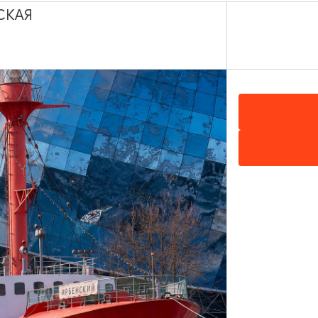
СКАЯ
са: Танцующий
Эфа + замок
»
8 ЧАСОВ