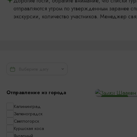
Дорогие гости, обратите внимание, что списки т
отправляются утром по утвержденным заранее сп
экскурсии, количество участников. Менеджер свя
Замки Шааке
Отправление из города
10:00
1800₽
ОТ
Калининград
Зеленоградск
Светлогорск
Куршская коса
Янтарный