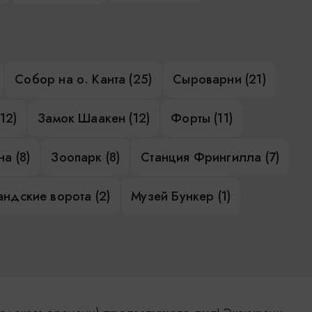
Собор на о. Канта (25)
Сыроварни (21)
12)
Замок Шаакен (12)
Форты (11)
а (8)
Зоопарк (8)
Станция Фрингилла (7)
ндские ворота (2)
Музей Бункер (1)