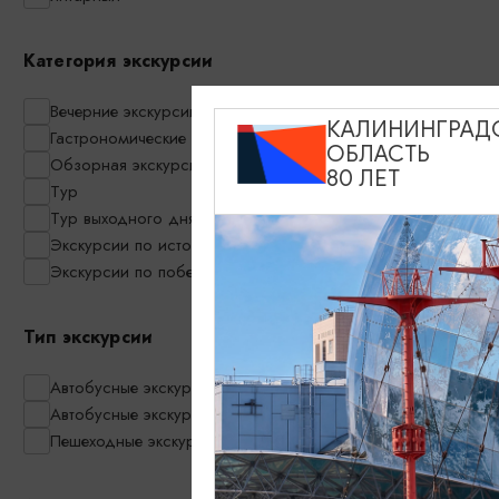
Категория экскурсии
Вечерние экскурсии
КАЛИНИНГРАД
Гастрономические экскурсии
ОБЛАСТЬ
Обзорная экскурсия по Калининграду
80 ЛЕТ
Тур
2250₽
ОТ
Тур выходного дня
Экскурсии по историческим местам
Экскурсии по побережью
Тип экскурсии
Куршская ко
Автобусные экскурсии
«Нессельбек
Автобусные экскурсии в мини-группах
- путешеств
Пешеходные экскурсии
11:00