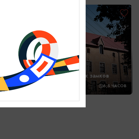
2100₽
ОТ
ен,
ня
В тени рыцарских замков
-7 ЧАСОВ
10:00
6,5 ЧАСОВ