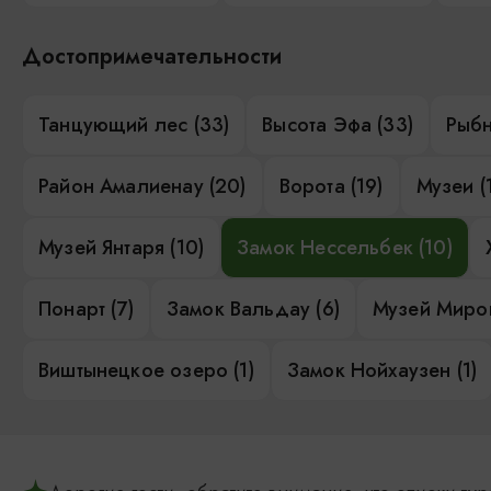
Достопримечательности
Танцующий лес (33)
Высота Эфа (33)
Рыбн
Район Амалиенау (20)
Ворота (19)
Музеи (
Музей Янтаря (10)
Замок Нессельбек (10)
Понарт (7)
Замок Вальдау (6)
Музей Миров
Виштынецкое озеро (1)
Замок Нойхаузен (1)