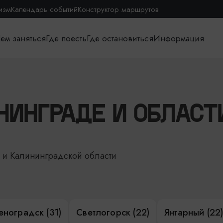
изм
Календарь событий
Конструктор маршрутов
ем заняться
Где поесть
Где остановиться
Информация
НИНГРАДЕ И ОБЛАСТ
е и Калининградской области
еноградск (31)
Светлогорск (22)
Янтарный (22