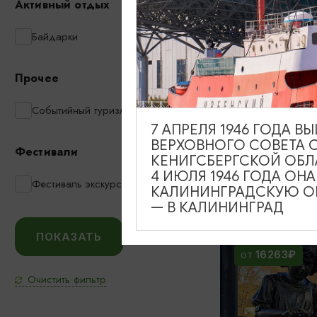
Активный отдых
1890₽
Байдарки
ОТ
Прочее
Событийный туризм
7 АПРЕЛЯ 1946 ГОДА 
Куршская ко
ВЕРХОВНОГО СОВЕТА 
Фестивали
Зеленоградс
КЕНИГСБЕРГСКОЙ ОБЛ
«Нессельбе
4 ИЮЛЯ 1946 ГОДА ОН
Фестиваль экскурсий
КАЛИНИНГРАДСКУЮ ОБ
07:00, 08:00,
— В КАЛИНИНГРАД
16263₽
ОТ