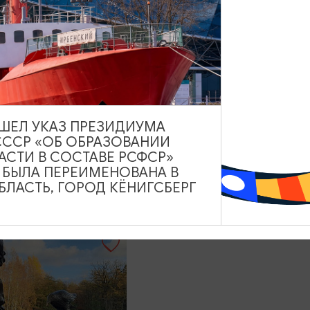
3500₽
ОТ
ВЫШЕЛ УКАЗ ПРЕЗИДИУМА
са без толпы +
Замки Шаакен, Нойхауз
СССР «ОБ ОБРАЗОВАНИИ
к и замок
Нессельбек, и Сыровар
АСТИ В СОСТАВЕ РСФСР»
к»
«ШаакенДорф»
А БЫЛА ПЕРЕИМЕНОВАНА В
ЛАСТЬ, ГОРОД КЁНИГСБЕРГ
 09:00
7,5 ЧАСОВ
12:00
6