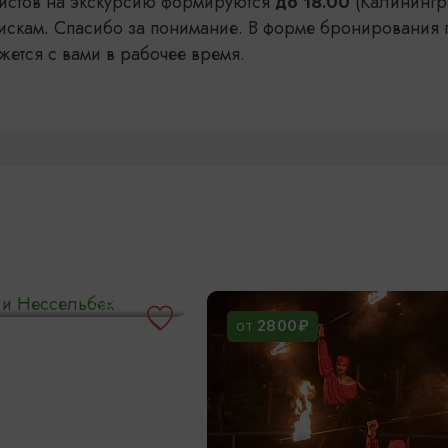
уристов на экскурсию формируются
(Калинингр
до 18.00
искам. Спасибо за понимание. В форме бронирования 
жется с вами в рабочее время.
н и Нессельбек
5 ЧАСОВ
2800₽
ОТ