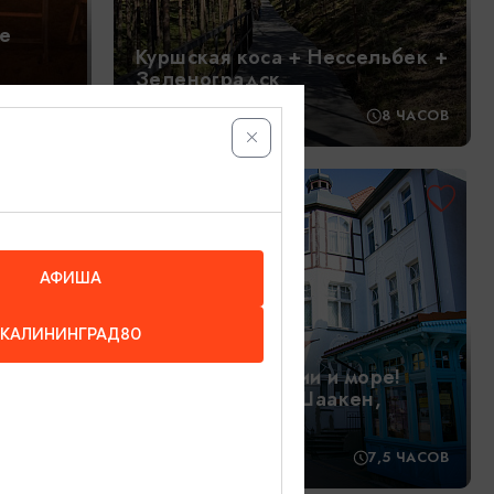
е
Куршская коса + Нессельбек +
Зеленоградск
3 ЧАСА
11:00
8 ЧАСОВ
1890₽
ОТ
АФИША
КАЛИНИНГРАД80
Замки, дегустации и море!
ой
Зеленоградск, Шаакен,
Нессельбек
4 ЧАСА
13:00
7,5 ЧАСОВ