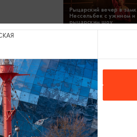
Рыцарский вечер в замк
Нессельбек с ужином и
рыцарским шоу
18:30
СКАЯ
3450₽
ОТ
са, замок
» и Зеленоградск
Золотой маршрут: Пивн
ие между эпохами
след Кёнигсберга
8-9 ЧАСОВ
18:00