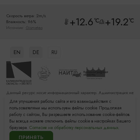
Скорость ветра: 2m/s
+12.6
+19.2
°C
°C
Влажность: 96%
Источник:
Gismeteo
EN
DE
RU
Данный ресурс носит информационный характер. Администрация не
несет ответственности за качество услуг, предоставленных
Для улучшения работы сайта и его взаимодействия с
сторонними организациями
пользователями мы используем файлы cookie. Продолжая
работу с сайтом, Вы разрешаете использование cookie-файлов.
Разработка сайта: «Решение»
Вы всегда можете отключить файлы cookie в настройках Вашего
Продвижение сайта: Remarka Agency
браузера.
Согласие на обработку персональных данных.
© 2011–2026 «Туристский информационный центр
ЗАБРОНИРОВАТЬ
Калининградской области»
ПРИНЯТЬ