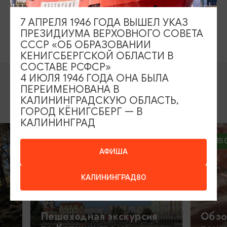
2400 руб.
Стоимость экскурсии:
7 АПРЕЛЯ 1946 ГОДА ВЫШЕЛ УКАЗ
ПРЕЗИДИУМА ВЕРХОВНОГО СОВЕТА
Предоплата: 500 руб.
СССР «ОБ ОБРАЗОВАНИИ
КЕНИГСБЕРГСКОЙ ОБЛАСТИ В
СОСТАВЕ РСФСР»
4 ИЮЛЯ 1946 ГОДА ОНА БЫЛА
ПЕРЕИМЕНОВАНА В
КАЛИНИНГРАДСКУЮ ОБЛАСТЬ,
ВОЗМОЖНО ВАС ЗАИНТЕРЕСУЕТ
ГОРОД КЁНИГСБЕРГ — В
КАЛИНИНГРАД
1500₽
1500₽
ОТ
ОТ
АФИША
КАЛИНИНГРАД80
Пешеходная экскурсия
Обзорная