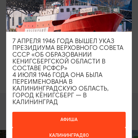
комплекс России.
*Для местных жителей скидка 5%
КАК ОПЛАТИТЬ
7 АПРЕЛЯ 1946 ГОДА ВЫШЕЛ УКАЗ
1500 руб.
Стоимость экскурсии:
ПРЕЗИДИУМА ВЕРХОВНОГО СОВЕТА
СССР «ОБ ОБРАЗОВАНИИ
*после бронирования экскурсии необходимо внести
КЕНИГСБЕРГСКОЙ ОБЛАСТИ В
предоплату туроператору
СОСТАВЕ РСФСР»
4 ИЮЛЯ 1946 ГОДА ОНА БЫЛА
*Для местных жителей скидка 5%
ПЕРЕИМЕНОВАНА В
КАЛИНИНГРАДСКУЮ ОБЛАСТЬ,
ГОРОД КЁНИГСБЕРГ — В
КАЛИНИНГРАД
ВОЗМОЖНО ВАС ЗАИНТЕРЕСУЕТ
АФИША
КАЛИНИНГРАД80