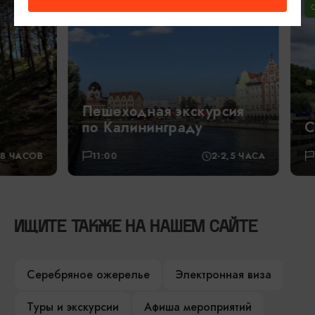
1500₽
1900₽
ОТ
ОТ
Пешеходная экскурсия
по Калининграду
Светлого
11:00
2-2,5 ЧАСА
09:00
ИЩИТЕ ТАКЖЕ НА НАШЕМ САЙТЕ
Серебряное ожерелье
Электронная виза
Туры и экскурсии
Афиша мероприятий