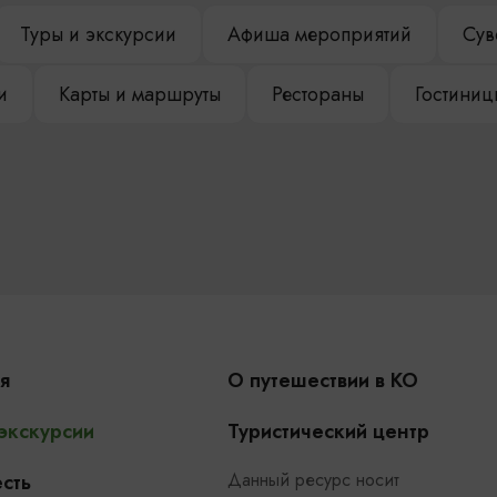
Туры и экскурсии
Афиша мероприятий
Сув
и
Карты и маршруты
Рестораны
Гостиниц
я
О путешествии в КО
 экскурсии
Туристический центр
Данный ресурс носит
сть