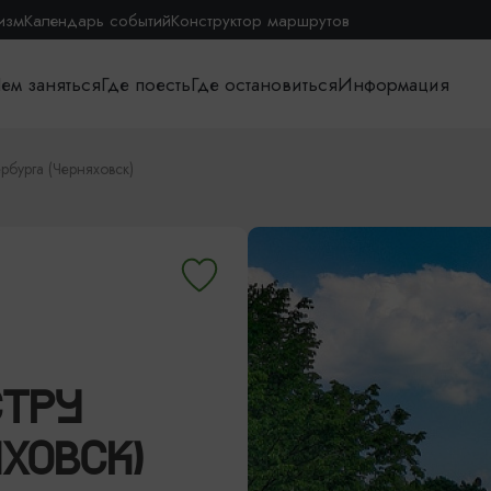
изм
Календарь событий
Конструктор маршрутов
ем заняться
Где поесть
Где остановиться
Информация
ербурга (Черняховск)
СТРУ
ХОВСК)