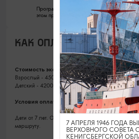
Программа экскурсии может быть изменен
этом продолжительность экскурсии остае
КАК ОПЛАТИТЬ
Стоимость экскурсии:
Взрослый - 4500 руб.
Детский - 4200 руб.
20% предоплата, 80% перед э
Условия оплаты:
Дети от 7 лет. Ограничения связаны с обеспечен
7 АПРЕЛЯ 1946 ГОДА 
маршруту.
ВЕРХОВНОГО СОВЕТА 
КЕНИГСБЕРГСКОЙ ОБЛ