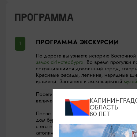
ПРОГРАММА
ПРОГРАММА ЭКСКУРСИИ
По дороге вы узнаете историю Восточной 
замок «Инстербург»
. Во время прогулки 
сохранившийся довоенный город, которы
Красивые фасады, лепнина, нарядные щип
времени. Заглянете в эксклюзивный
музе
Посетите православный
собор Архангела
КАЛИНИНГРАД
величественное здание, что, кажется, сам
ОБЛАСТЬ
После этой подготовительной части вы по
80 ЛЕТ
дом бургомистра. Это фантастическое зда
с его не менее интересным настоящим. П
католический
храм святого Бруно
.