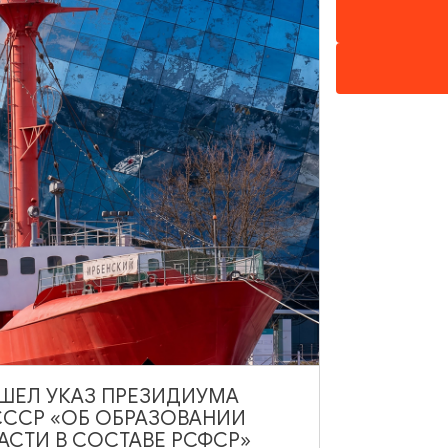
а по причине внешних обстоятельств. При
тся неизменной.
кскурсией.
ием безопасности при переезде по
ВЫШЕЛ УКАЗ ПРЕЗИДИУМА
СССР «ОБ ОБРАЗОВАНИИ
АСТИ В СОСТАВЕ РСФСР»