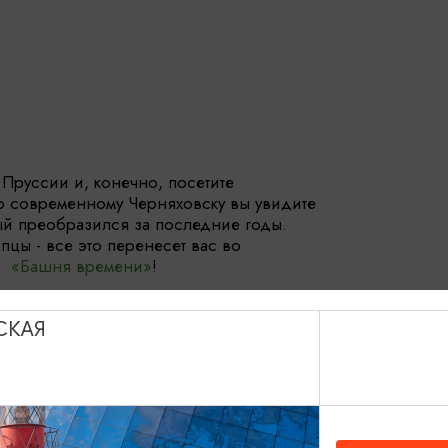
Пруссии и, конечно, посетите
по современному Черняховску вы увидите
й преобразился за последние годы.
цы - все это перенесет вас во
й «Башня времени»
!
 Михаила
- настолько массивное и
СКАЯ
о пространство рядом с ним искажается.
падете в старый, но отремонтированный
ние! Узнаете историю дома и познакомимся
осле посетите действующий