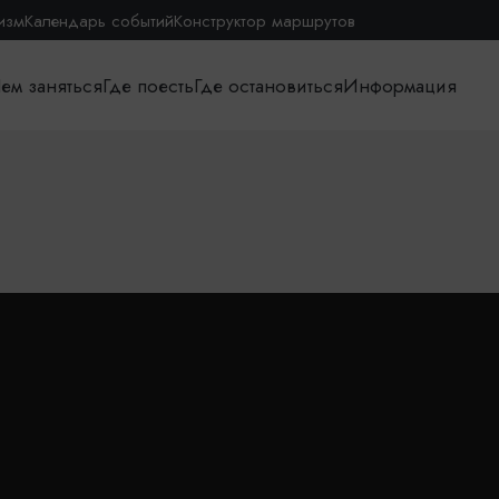
изм
Календарь событий
Конструктор маршрутов
ем заняться
Где поесть
Где остановиться
Информация