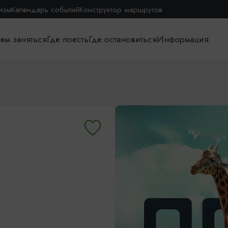
изм
Календарь событий
Конструктор маршрутов
ем заняться
Где поесть
Где остановиться
Информация