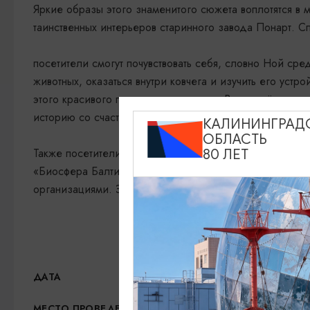
Яркие образы этого знаменитого сюжета воплотятся в 
таинственных интерьеров старинного завода Понарт. С
посетители смогут почувствовать себя, словно Ной сре
животных, оказаться внутри ковчега и изучить его устр
этого красивого природного явления. Всех ждёт море
историю со счастливым концом!
КАЛИНИНГРАД
ОБЛАСТЬ
Также посетители смогут сделать этот мир немного лу
80 ЛЕТ
«Биосфера Балтики», который помогает диким животны
организациями. Это возможность внести свой вклад в 
19.10.2025 - 18.07.2026
ДАТА
Торговый квартал «Понар
МЕСТО ПРОВЕДЕНИЯ