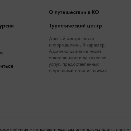
О путешествии в КО
урсии
Туристический центр
Данный ресурс носит
информационный характер.
Администрация не несет
я
ответственности за качество
услуг, предоставленных
иться
сторонними организациями
заимодействия с пользователями мы используем файлы cookie.