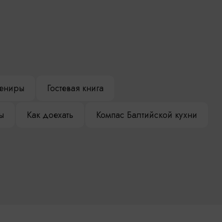
ениры
Гостевая книга
ы
Как доехать
Компас Балтийской кухни