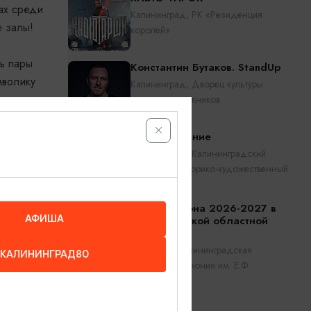
ах среди
Калининград, РК «Резиденция
е залы!
королей»
ть пары
Константин Бутаков. StandUp
мволику
Калининград, Дворец культуры
опе —
железнодорожников
Прикосновение
нститутом
Калининград, Калининградский
областной историко-художественный
музей
ьших.
Открытие сезона 2026-2027 в
АФИША
Калининградской областной
филармонии
Калининград, Калининградская
КАЛИНИНГРАД80
областная филармония им. Е.Ф.
Светланова