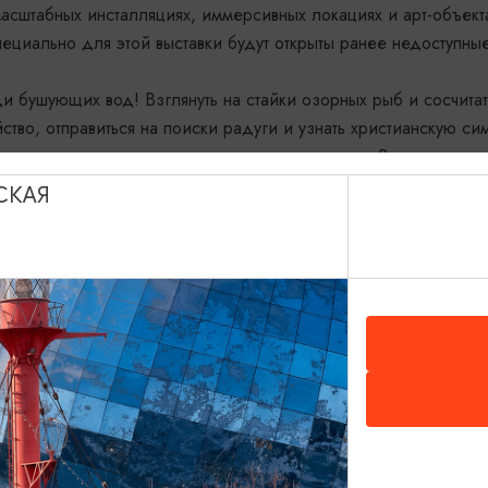
масштабных инсталляциях, иммерсивных локациях и арт-объект
пециально для этой выставки будут открыты ранее недоступны
ди бушующих вод! Взглянуть на стайки озорных рыб и сосчита
ойство, отправиться на поиски радуги и узнать христианскую си
 вдохновения и полное погружение в историю о Великом пот
СКАЯ
чше — на выставке будет представлена коллаборация с АНО и
м, пострадавшим от антропогенных факторов, и другими
продолжение миссии Ноя и позаботиться о братьях наших мен
, 11:00-21:00 ежедневно
т», Судостроительная, 4-6, Калининград
Показать на карте