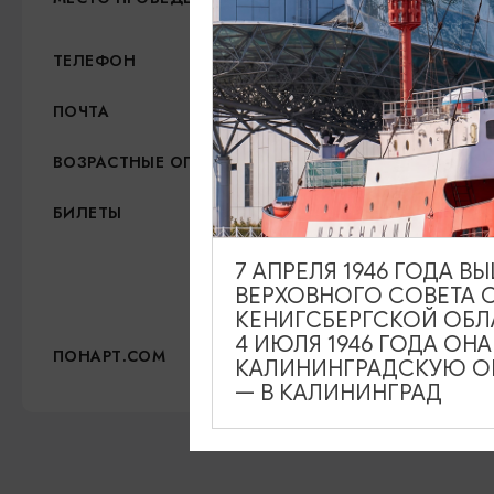
+7 (991) 485-02-01
ТЕЛЕФОН
info@kdc-ponarth.ru
ПОЧТА
12+
ВОЗРАСТНЫЕ ОГРАНИЧЕНИЯ
800 рублей с человек
БИЛЕТЫ
600 рублей -льготный
7 АПРЕЛЯ 1946 ГОДА 
ВЕРХОВНОГО СОВЕТА 
Официальный сайт
КЕНИГСБЕРГСКОЙ ОБЛ
4 ИЮЛЯ 1946 ГОДА ОН
https://понарт.com/
ПОНАРТ.COM
КАЛИНИНГРАДСКУЮ ОБ
— В КАЛИНИНГРАД