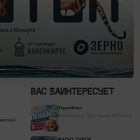
ВАС ЗАИНТЕРЕСУЕТ
ПенаФест
Калининград, Парк отдыха «Юность»
аветной
RADIO TAPOK