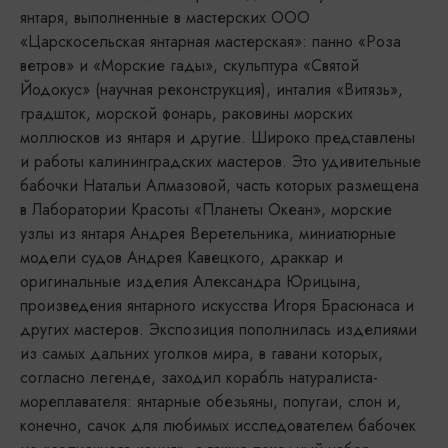
янтаря, выполненные в мастерских ООО
«Царскосельская янтарная мастерская»: панно «Роза
ветров» и «Морские гады», скульптура «Святой
Йодокус» (научная реконструкция), инталия «Витязь»,
градшток, морской фонарь, раковины морских
моллюсков из янтаря и другие. Широко представлены
и работы калининградских мастеров. Это удивительные
бабочки Натальи Алмазовой, часть которых размещена
в Лаборатории Красоты «Планеты Океан», морские
узлы из янтаря Андрея Веретельника, миниатюрные
модели судов Андрея Кавецкого, драккар и
оригинальные изделия Александра Юрицына,
произведения янтарного искусства Игоря Брасюнаса и
других мастеров. Экспозиция пополнилась изделиями
из самых дальних уголков мира, в гавани которых,
согласно легенде, заходил корабль натуралиста-
мореплавателя: янтарные обезьяны, попугаи, слон и,
конечно, сачок для любимых исследователем бабочек