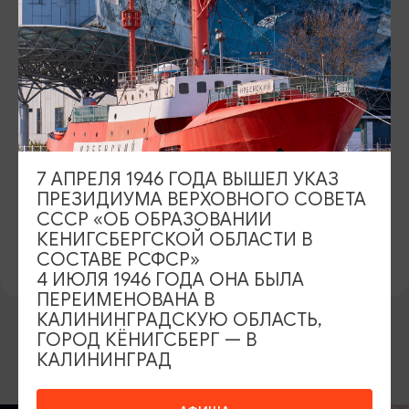
ПОЧТА
museum@world-ocean.ru
ВОЗРАСТНЫЕ ОГРАНИЧЕНИЯ
0+
ОФИЦИАЛЬНЫЙ САЙТ
7 АПРЕЛЯ 1946 ГОДА ВЫШЕЛ УКАЗ
http://world-ocean.ru/ru/
ПРЕЗИДИУМА ВЕРХОВНОГО СОВЕТА
СССР «ОБ ОБРАЗОВАНИИ
ВКОНТАКТЕ
КЕНИГСБЕРГСКОЙ ОБЛАСТИ В
https://vk.com/mwocean
СОСТАВЕ РСФСР»
4 ИЮЛЯ 1946 ГОДА ОНА БЫЛА
ПЕРЕИМЕНОВАНА В
КАЛИНИНГРАДСКУЮ ОБЛАСТЬ,
ГОРОД КЁНИГСБЕРГ — В
КАЛИНИНГРАД
ВОЗМОЖНО ВАС ЗАИНТЕРЕСУЕТ
КОНЦЕРТЫ