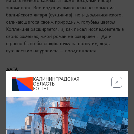
из «солнечного камня», а также походный набор
энтомолога. Все изделия выполнены не только из
балтийского янтаря (сукцинита), но и доминиканского,
отличающегося своим природным голубым цветом.
Коллекция расширяется, и, как писал исследователь в
своих заметках, «мой роман не завершен... Да и
странно было бы ставить точку на полпути», ведь
путешествие натуралиста – продолжается.
ДАТА
25.12.2025 - 31.12.2026
КАЛИНИНГРАДСКАЯ
ОБЛАСТЬ
80 ЛЕТ
МЕСТО ПРОВЕДЕНИЯ
Морской выставочный центр г. Светлогорск, ул. Ленина, 11
(здание театра эстрады «Янтарь-холл»), Светлогорск
Показать на карте
ТЕЛЕФОН
+7 (40153) 2-40-70; +7 (40153) 2-40-60