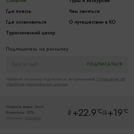
События
Туры и экскурсии
Где поесть
Чем заняться
Где остановиться
О путешествии в КО
Туристический центр
Подпишитесь на рассылку
Нажимая на кнопку подписаться, вы принимаете
Соглашение об
обработке персональных данных
Скорость ветра: 2m/s
+22.9
+19
°C
°C
Влажность: 53%
Источник:
Gismeteo