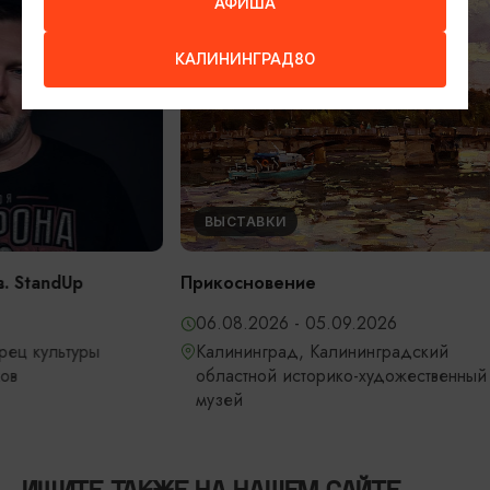
АФИША
Открытие сез
КАЛИНИНГРАД80
Калининградс
филармонии
06.09.2026, 
Калининград,
областная фи
Светланова
ВЫСТАВКИ
Прикосновение
06.08.2026 - 05.09.2026
Калининград, Калининградский
областной историко-художественный
музей