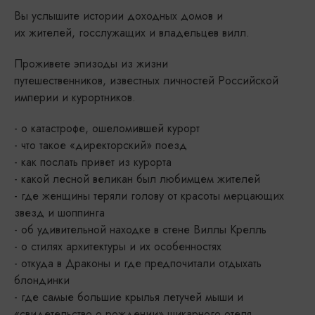
Вы услышите истории доходных домов и
их жителей, госслужащих и владельцев вилл.
Проживете эпизоды из жизни
путешественников, известных личностей Российской
империи и курортников.
- о катастрофе, ошеломившей курорт
- что такое «директорский» поезд
- как послать привет из курорта
- какой лесной великан был любимцем жителей
- где женщины теряли голову от красоты мерцающих
звезд и шоппинга
- об удивительной находке в стене Виллы Крелль
- о стилях архитектуры и их особенностях
- откуда в Драконы и где предпочитали отдыхать
блондинки
- где самые большие крылья летучей мыши и
«свидетельство о рождении» шикарного отеля