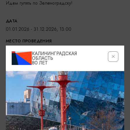
Идем гулять по Зеленоградску!
ДАТА
01.01.2026 - 31.12.2026, 13:00
МЕСТО ПРОВЕДЕНИЯ
ул. Тургенева, 1Б,
КАЛИНИНГРАДСКАЯ
Показать на карте
ОБЛАСТЬ
80 ЛЕТ
ТЕЛЕФОН
+7 (901) 390 78 78
ПОЧТА
gowalk39@mail.ru
ВОЗРАСТНЫЕ ОГРАНИЧЕНИЯ
12+
БИЛЕТЫ