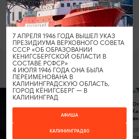
взрослый - 1200 руб.
детский до 13 лет - 900 руб.
Официальный сайт
7 АПРЕЛЯ 1946 ГОДА ВЫШЕЛ УКАЗ
ПРЕЗИДИУМА ВЕРХОВНОГО СОВЕТА
СССР «ОБ ОБРАЗОВАНИИ
КЕНИГСБЕРГСКОЙ ОБЛАСТИ В
СОСТАВЕ РСФСР»
4 ИЮЛЯ 1946 ГОДА ОНА БЫЛА
ВОЗМОЖНО ВАС ЗАИНТЕРЕСУЕТ
ПЕРЕИМЕНОВАНА В
КАЛИНИНГРАДСКУЮ ОБЛАСТЬ,
КОНЦЕРТЫ
ГОРОД КЁНИГСБЕРГ — В
КАЛИНИНГРАД
Открытие сез
Калининградс
АФИША
филармонии
06.09.2026, 
КАЛИНИНГРАД80
Калининград,