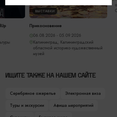
областная фи
Светланова
ВЫСТАВКИ
Прикосновение
06.08.2026 - 05.09.2026
Калининград, Калининградский
областной историко-художественный
музей
ИЩИТЕ ТАКЖЕ НА НАШЕМ САЙТЕ
Серебряное ожерелье
Электронная виза
Туры и экскурсии
Афиша мероприятий