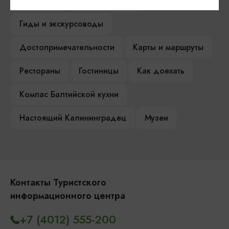
Сувениры
Гостевая книга
Гиды и экскурсоводы
Достопримечательности
Карты и маршруты
Рестораны
Гостиницы
Как доехать
Компас Балтийской кухни
Настоящий Калининградец
Музеи
Контакты Туристского
информационного центра
+7 (4012) 555-200