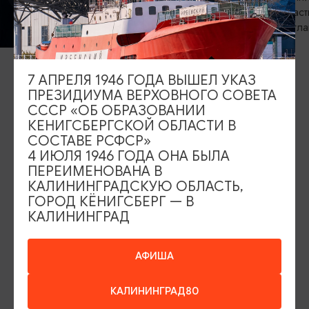
областная фи
Светланова
ВЫСТАВКИ
Прикосновение
7 АПРЕЛЯ 1946 ГОДА ВЫШЕЛ УКАЗ
06.08.2026 - 05.09.2026
ПРЕЗИДИУМА ВЕРХОВНОГО СОВЕТА
СССР «ОБ ОБРАЗОВАНИИ
Калининград, Калининградский
КЕНИГСБЕРГСКОЙ ОБЛАСТИ В
областной историко-художественный
СОСТАВЕ РСФСР»
музей
4 ИЮЛЯ 1946 ГОДА ОНА БЫЛА
ПЕРЕИМЕНОВАНА В
КАЛИНИНГРАДСКУЮ ОБЛАСТЬ,
ИЩИТЕ ТАКЖЕ НА НАШЕМ САЙТЕ
ГОРОД КЁНИГСБЕРГ — В
КАЛИНИНГРАД
Серебряное ожерелье
Электронная виза
АФИША
Туры и экскурсии
Афиша мероприятий
КАЛИНИНГРАД80