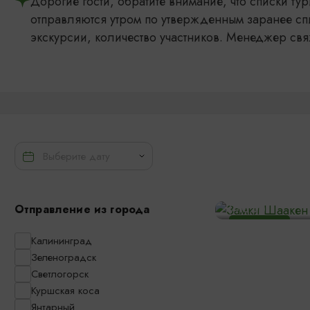
Дорогие гости, обратите внимание, что списки т
отправляются утром по утвержденным заранее сп
экскурсии, количество участников. Менеджер свя
Замки Шааке
Отправление из города
10:00
1800₽
ОТ
Калининград
Зеленоградск
Светлогорск
Куршская коса
Янтарный