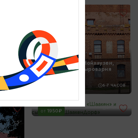
3500₽
ОТ
ре!
Замки Шаакен, Нойхаузен,
,
Нессельбек, и Сыроварня
«ШаакенДорф»
,5 ЧАСОВ
12:00
6-7 ЧАСОВ
Светлогорск, замок «Шаакен»
и сыроварня «ШаакенДорф»
11:00
6 ЧАСОВ
1950₽
ОТ