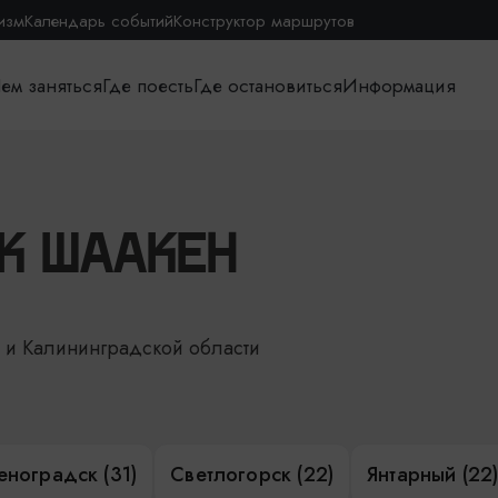
изм
Календарь событий
Конструктор маршрутов
ем заняться
Где поесть
Где остановиться
Информация
К ШААКЕН
е и Калининградской области
еноградск (31)
Светлогорск (22)
Янтарный (22