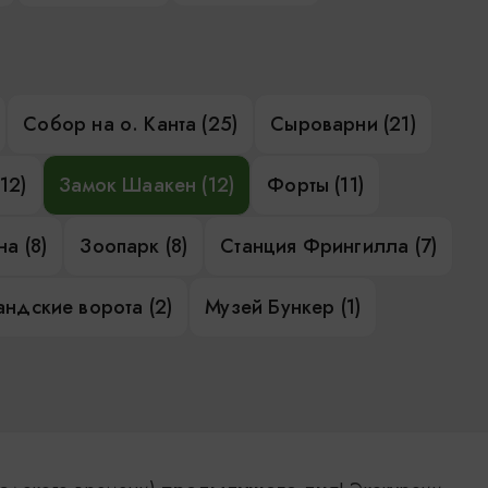
Собор на о. Канта (25)
Сыроварни (21)
12)
Замок Шаакен (12)
Форты (11)
а (8)
Зоопарк (8)
Станция Фрингилла (7)
ндские ворота (2)
Музей Бункер (1)