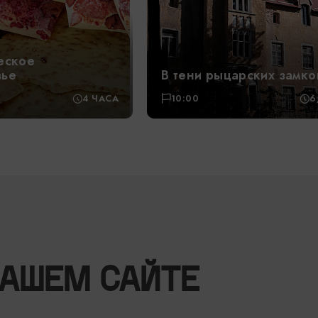
еское
вье
В тени рыцарских замко
4 ЧАСА
10:00
6
НАШЕМ САЙТЕ