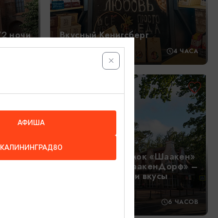
/2 ночи
Вкусный Кенигсберг
Я/2 НОЧИ
10:00
4 ЧАСА
2400₽
ОТ
АФИША
КАЛИНИНГРАД80
Светлогорск, замок «Шаакен»
и сыроварня «ШаакенДорф» –
зен +
тайны прошлого и вкусы
настоящего
,5 ЧАСОВ
11:00
6 ЧАСОВ