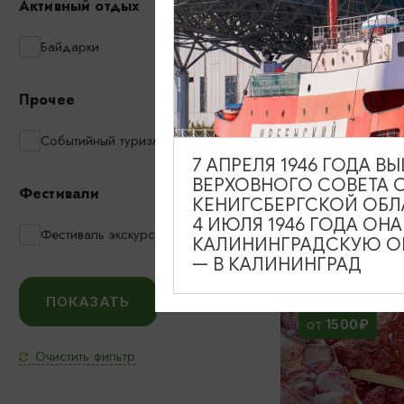
Активный отдых
1890₽
Байдарки
ОТ
Прочее
Событийный туризм
7 АПРЕЛЯ 1946 ГОДА 
Путешествие
ВЕРХОВНОГО СОВЕТА 
Фестивали
замок Шаак
КЕНИГСБЕРГСКОЙ ОБЛ
викингов Ка
4 ИЮЛЯ 1946 ГОДА ОН
Фестиваль экскурсий
КАЛИНИНГРАДСКУЮ ОБ
09:00
— В КАЛИНИНГРАД
1500₽
ОТ