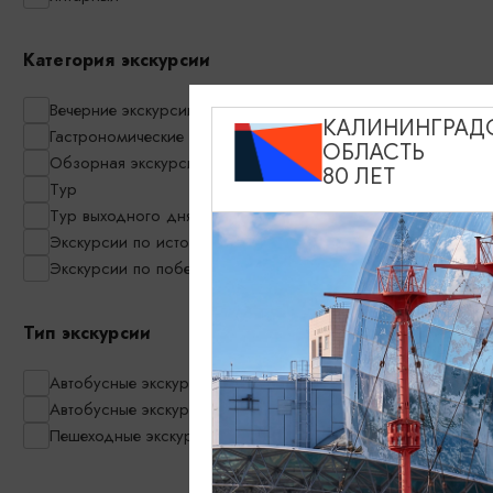
Категория экскурсии
Вечерние экскурсии
КАЛИНИНГРАД
Гастрономические экскурсии
ОБЛАСТЬ
Обзорная экскурсия по Калининграду
80 ЛЕТ
Тур
3500₽
ОТ
Тур выходного дня
Экскурсии по историческим местам
Экскурсии по побережью
Тип экскурсии
Тайными тро
косы до сем
Автобусные экскурсии
«ШаакенДор
Автобусные экскурсии в мини-группах
Зеленоград
Пешеходные экскурсии
09:15