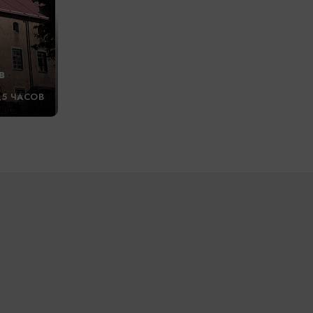
в
,5 ЧАСОВ