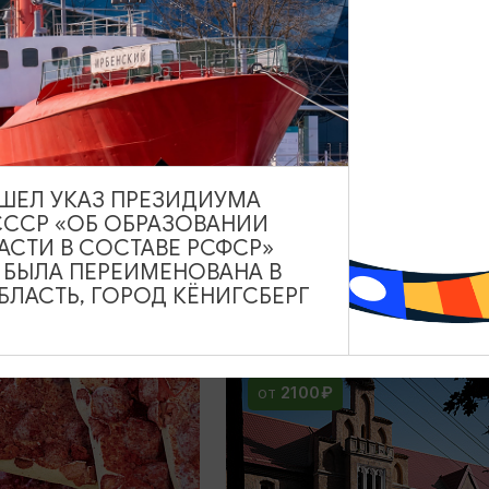
1890₽
ОТ
ВЫШЕЛ УКАЗ ПРЕЗИДИУМА
 в средневековый
Замки, дегустации и мо
СССР «ОБ ОБРАЗОВАНИИ
ен и деревню
Зеленоградск, Шаакен
АСТИ В СОСТАВЕ РСФСР»
уп
Нессельбек
А БЫЛА ПЕРЕИМЕНОВАНА В
ЛАСТЬ, ГОРОД КЁНИГСБЕРГ
8 ЧАСОВ
13:00
7
2100₽
ОТ