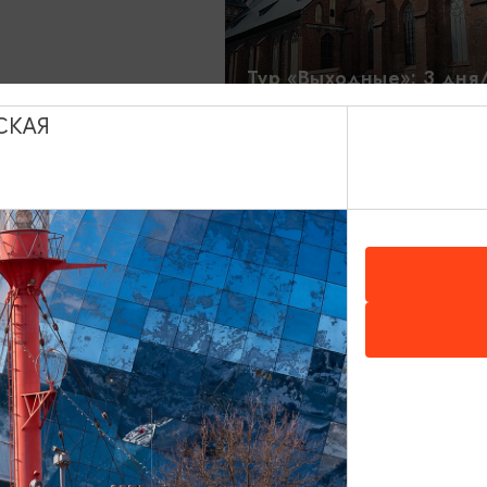
Тур «Выходные»: 3 дня
13:00
3 ДН
СКАЯ
2000 ₽
ОТ
пами Куршской
ейной сыроварни
ф» и
Замки Шаакен и Нойхау
ск
бастион Обертайх
8 ЧАСОВ
10:00
5