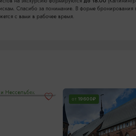
уристов на экскурсию формируются
(Калинингр
до 18.00
искам. Спасибо за понимание. В форме бронирования 
жется с вами в рабочее время.
н и Нессельбек
5 ЧАСОВ
19600₽
ОТ