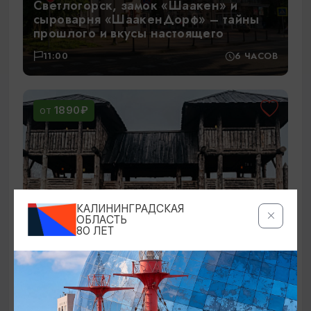
Светлогорск, замок «Шаакен» и
сыроварня «ШаакенДорф» – тайны
прошлого и вкусы настоящего
11:00
6 ЧАСОВ
1890₽
ОТ
КАЛИНИНГРАДСКАЯ
ОБЛАСТЬ
80 ЛЕТ
Путешествие в средневековый замок
Шаакен и деревню викингов Кауп
09:00
8 ЧАСОВ