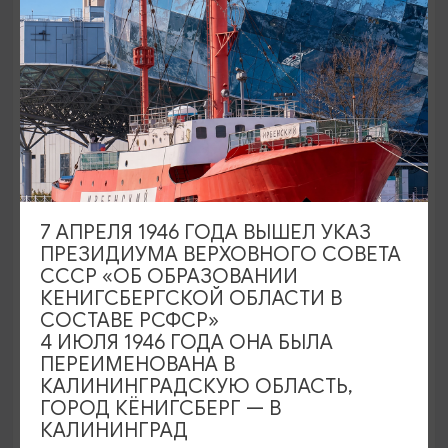
1890₽
ОТ
7 АПРЕЛЯ 1946 ГОДА ВЫШЕЛ УКАЗ
ПРЕЗИДИУМА ВЕРХОВНОГО СОВЕТА
СССР «ОБ ОБРАЗОВАНИИ
КЕНИГСБЕРГСКОЙ ОБЛАСТИ В
Замки, дегустации и море!
СОСТАВЕ РСФСР»
Зеленоградск, Шаакен, Нессельбек
4 ИЮЛЯ 1946 ГОДА ОНА БЫЛА
ПЕРЕИМЕНОВАНА В
13:00
7,5 ЧАСОВ
КАЛИНИНГРАДСКУЮ ОБЛАСТЬ,
ГОРОД КЁНИГСБЕРГ — В
КАЛИНИНГРАД
3500₽
ОТ