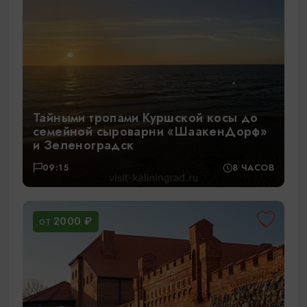
Тайными тропами Куршской косы до
семейной сыроварни «ШаакенДорф»
и Зеленоградск
09:15
8 ЧАСОВ
2000 ₽
ОТ