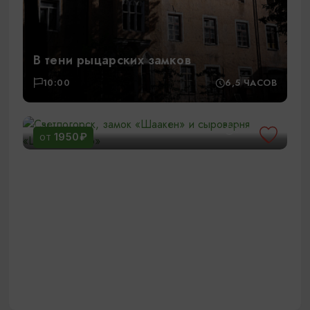
В тени рыцарских замков
10:00
6,5 ЧАСОВ
Светлогорск, замок «Шаакен» и
сыроварня «ШаакенДорф»
11:00
6 ЧАСОВ
1950₽
ОТ