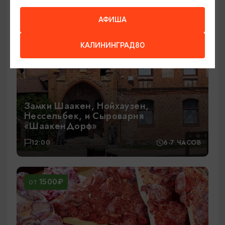
АФИША
КАЛИНИНГРАД80
Замки Шаакен, Нойхаузен,
Нессельбек, и Сыроварня
«ШаакенДорф»
12:00
6-7 ЧАСОВ
1500₽
ОТ