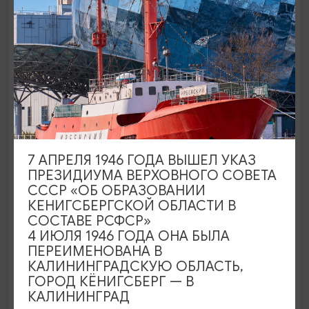
1890₽
ОТ
7 АПРЕЛЯ 1946 ГОДА ВЫШЕЛ УКАЗ
ПРЕЗИДИУМА ВЕРХОВНОГО СОВЕТА
СССР «ОБ ОБРАЗОВАНИИ
КЕНИГСБЕРГСКОЙ ОБЛАСТИ В
Замки, дегустации и море!
СОСТАВЕ РСФСР»
Зеленоградск, Шаакен, Нессельбек
4 ИЮЛЯ 1946 ГОДА ОНА БЫЛА
ПЕРЕИМЕНОВАНА В
13:00
7,5 ЧАСОВ
КАЛИНИНГРАДСКУЮ ОБЛАСТЬ,
ГОРОД КЁНИГСБЕРГ — В
КАЛИНИНГРАД
3500₽
ОТ