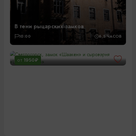
В тени рыцарских замков
10:00
6,5 ЧАСОВ
Светлогорск, замок «Шаакен» и
сыроварня «ШаакенДорф»
11:00
6 ЧАСОВ
1950₽
ОТ