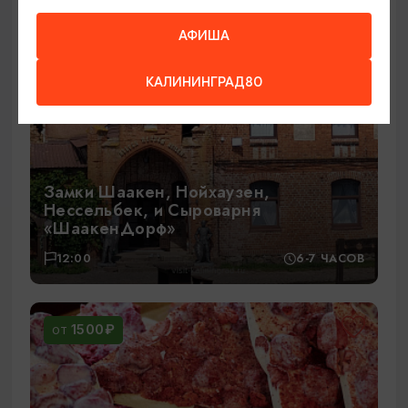
АФИША
КАЛИНИНГРАД80
Замки Шаакен, Нойхаузен,
Нессельбек, и Сыроварня
«ШаакенДорф»
12:00
6-7 ЧАСОВ
1500₽
ОТ