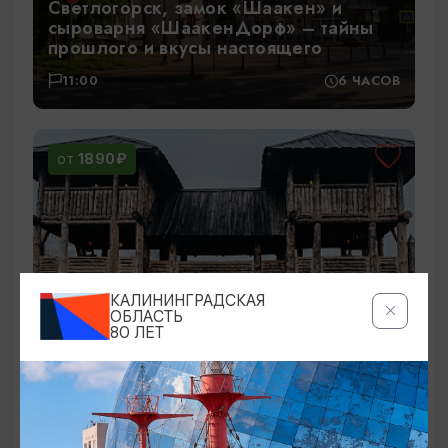
Светлогорск, замок «Шаакен» и
сыроварня «ШаакенДорф» – тайны
прошлого и вкусы настоящего
11:00
6 ЧАСОВ
1890₽
ОТ
КАЛИНИНГРАДСКАЯ
ОБЛАСТЬ
80 ЛЕТ
Путешествие в средневековый замок
Шаакен и деревню викингов Кауп
09:00
8 ЧАСОВ