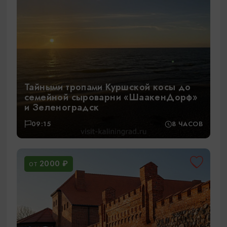
Тайными тропами Куршской косы до
семейной сыроварни «ШаакенДорф»
и Зеленоградск
09:15
8 ЧАСОВ
2000 ₽
ОТ