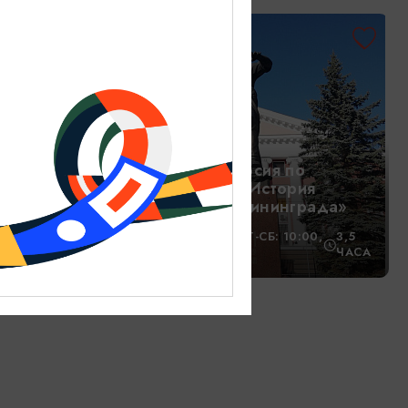
ана
1200₽
ОТ
-6 ЧАСОВ
Обзорная экскурсия по
Калининграду: «История
Кёнигсберга-Калининграда»
ПН: 10:00, 15:00; ВТ-СБ: 10:00,
3,5
17:00; ВС: 17:00
ЧАСА