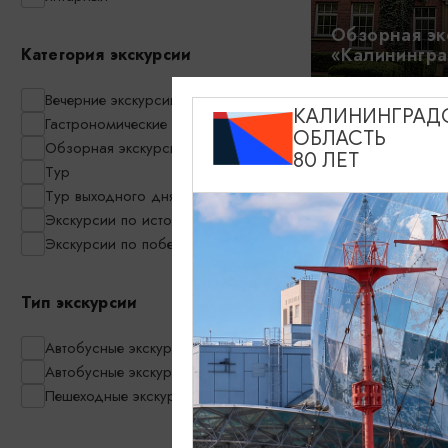
Обзорная эк
«Калинингра
Категория экскурсии
09:00, 10:00, 
Вечерние экскурсии
16:00, 17:30, 
КАЛИНИНГРАД
Гастрономические экскурсии
ОБЛАСТЬ
Обзорная экскурсия по Калининграду
80 ЛЕТ
Тур
1550₽
ОТ
Тур выходного дня
Экскурсии по историческим местам
Экскурсии по побережью
Тип экскурсии
Автобусные экскурсии
Кёнигсберг 
Автобусные экскурсии в мини-группах
«Секретно»
Пешеходные экскурсии
14:00