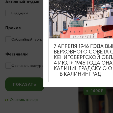
Активный отдых
1000₽
Байдарки
ОТ
Прочее
Событийный туризм
Истории и та
7 АПРЕЛЯ 1946 ГОДА 
Калининград
ВЕРХОВНОГО СОВЕТА 
Фестивали
марципана в
КЕНИГСБЕРГСКОЙ ОБЛ
«Обертайх»
4 ИЮЛЯ 1946 ГОДА ОН
Фестиваль экскурсий
КАЛИНИНГРАДСКУЮ ОБ
10:00, 14:00
— В КАЛИНИНГРАД
1490₽
ОТ