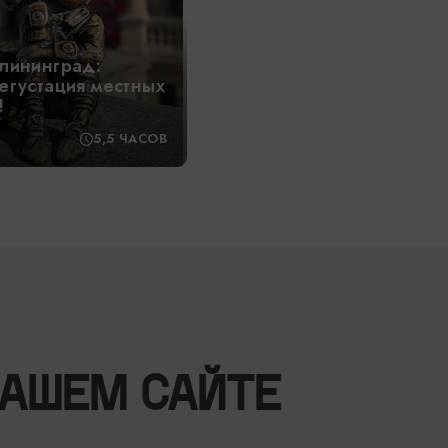
лининград:
егустация местных
!
5,5 ЧАСОВ
НАШЕМ САЙТЕ