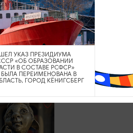
настоящее + пивоварня
Понарт и Музей Марцип
3000₽
ОТ
12:00
5
йны Кёнигсберга-
ВЫШЕЛ УКАЗ ПРЕЗИДИУМА
а с дегустацией
СССР «ОБ ОБРАЗОВАНИИ
 бастионе
АСТИ В СОСТАВЕ РСФСР»
А БЫЛА ПЕРЕИМЕНОВАНА В
ЛАСТЬ, ГОРОД КЁНИГСБЕРГ