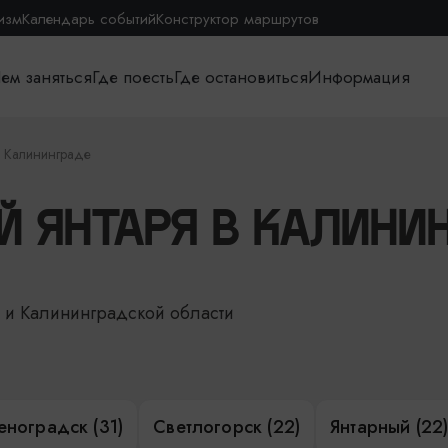
изм
Календарь событий
Конструктор маршрутов
ем заняться
Где поесть
Где остановиться
Информация
в Калининграде
Й ЯНТАРЯ В КАЛИНИ
е и Калининградской области
еноградск (31)
Светлогорск (22)
Янтарный (22