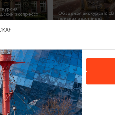
скурсия:
Обзорная экскурсия: «В
дский экспресс»
поисках хомлинов»
12:00, 14:00,
3
*19:00
ЧАСА
17:00
СКАЯ
1200₽
ОТ
под грифом
Кёнигсберг: восемь веко
два часа
3 ЧАСА
10.08.26
10:00
Калининград-прошлое 