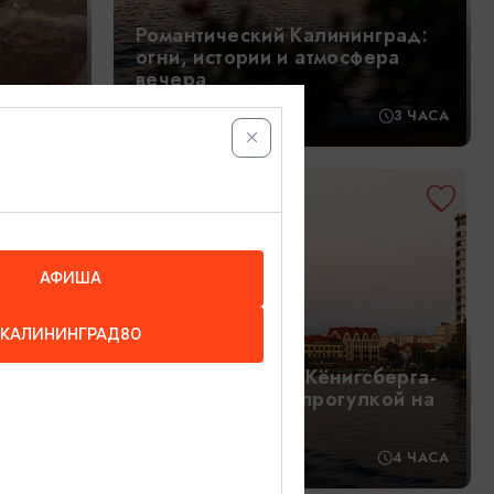
Романтический Калининград:
огни, истории и атмосфера
вечера
3,5 ЧАСА
18:00
3 ЧАСА
2000₽
ОТ
АФИША
КАЛИНИНГРАД80
Истории и тайны Кёнигсберга-
в за
Калининграда с прогулкой на
катере
2,5 ЧАСА
11:00
4 ЧАСА
и