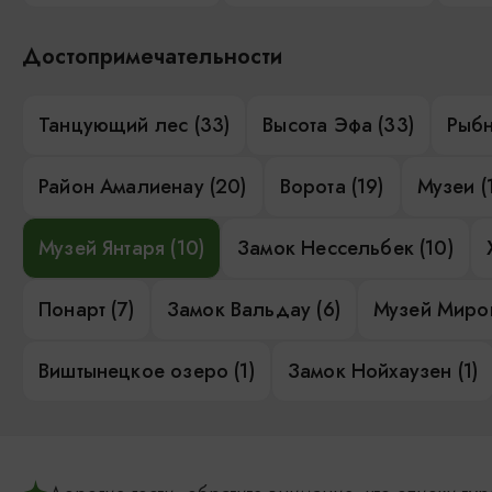
Достопримечательности
Танцующий лес (33)
Высота Эфа (33)
Рыбн
Район Амалиенау (20)
Ворота (19)
Музеи (
Музей Янтаря (10)
Замок Нессельбек (10)
Понарт (7)
Замок Вальдау (6)
Музей Миров
Виштынецкое озеро (1)
Замок Нойхаузен (1)