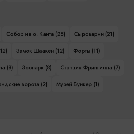
Собор на о. Канта (25)
Сыроварни (21)
12)
Замок Шаакен (12)
Форты (11)
а (8)
Зоопарк (8)
Станция Фрингилла (7)
ндские ворота (2)
Музей Бункер (1)