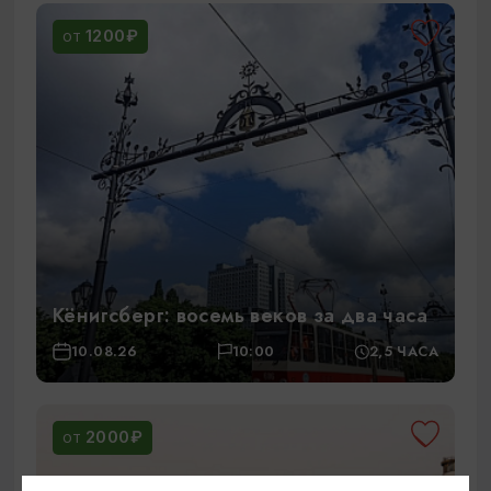
1200₽
ОТ
Кёнигсберг: восемь веков за два часа
10.08.26
10:00
2,5 ЧАСА
2000₽
ОТ