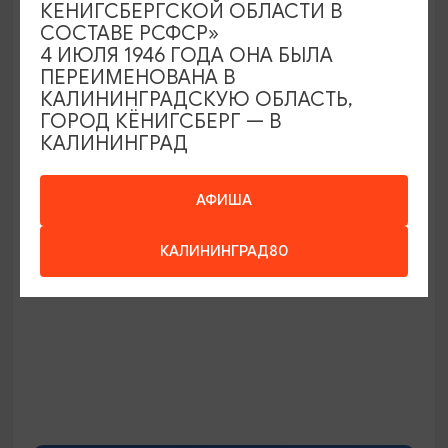
КЕНИГСБЕРГСКОЙ ОБЛАСТИ В
СОСТАВЕ РСФСР»
4 ИЮЛЯ 1946 ГОДА ОНА БЫЛА
ПЕРЕИМЕНОВАНА В
Истории и тайны Кёнигсберга-
КАЛИНИНГРАДСКУЮ ОБЛАСТЬ,
Калининграда с дегустацией
ГОРОД КЁНИГСБЕРГ — В
марципана в бастионе «Обертайх»
КАЛИНИНГРАД
10:00, 14:00
Калининград-прошлое и настоящее +
пивоварня Понарт и Музей Марципана
АФИША
12:00
5-6 ЧАСОВ
3000₽
ОТ
КАЛИНИНГРАД80