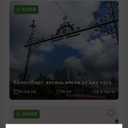
1200₽
ОТ
Кёнигсберг: восемь веков за два часа
10.08.26
10:00
2,5 ЧАСА
2000₽
ОТ