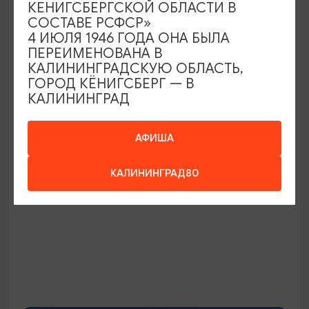
КЕНИГСБЕРГСКОЙ ОБЛАСТИ В
СОСТАВЕ РСФСР»
4 ИЮЛЯ 1946 ГОДА ОНА БЫЛА
ПЕРЕИМЕНОВАНА В
Истории и тайны Кёнигсберга-
КАЛИНИНГРАДСКУЮ ОБЛАСТЬ,
Калининграда с дегустацией
ГОРОД КЁНИГСБЕРГ — В
марципана в бастионе «Обертайх»
КАЛИНИНГРАД
10:00, 14:00
Калининград-прошлое и настоящее +
пивоварня Понарт и Музей Марципана
АФИША
12:00
5-6 ЧАСОВ
3000₽
ОТ
КАЛИНИНГРАД80