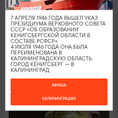
7 АПРЕЛЯ 1946 ГОДА ВЫШЕЛ УКАЗ
ПРЕЗИДИУМА ВЕРХОВНОГО СОВЕТА
СССР «ОБ ОБРАЗОВАНИИ
КЕНИГСБЕРГСКОЙ ОБЛАСТИ В
СОСТАВЕ РСФСР»
4 ИЮЛЯ 1946 ГОДА ОНА БЫЛА
ПЕРЕИМЕНОВАНА В
Куршская и Балтийская коса за 1 день!
КАЛИНИНГРАДСКУЮ ОБЛАСТЬ,
08:00
11 ЧАСОВ
ГОРОД КЁНИГСБЕРГ — В
КАЛИНИНГРАД
1890₽
ОТ
АФИША
КАЛИНИНГРАД80