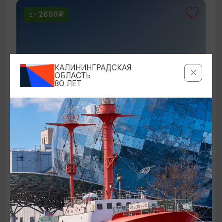
2650₽
ОТ
КАЛИНИНГРАДСКАЯ
ОБЛАСТЬ
80 ЛЕТ
Куршская коса, Зеленоградск и
дегустация в сыроварне
«ШаакенДорф» - от моря до сыра
10:00
9 ЧАСОВ
3190₽
ОТ