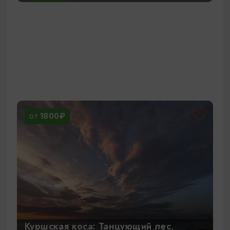
1800₽
ОТ
Куршская коса: Танцующий лес,