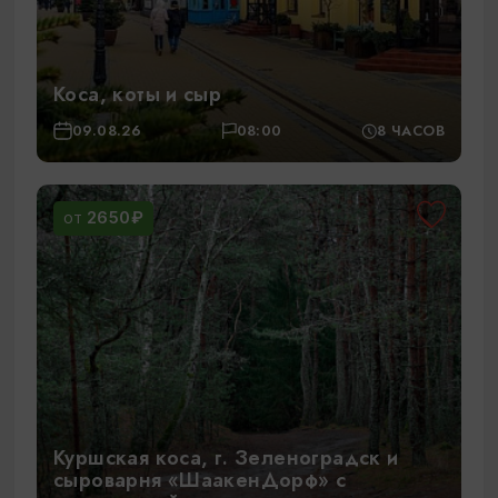
Коса, коты и сыр
09.08.26
08:00
8 ЧАСОВ
2650₽
ОТ
Куршская коса, г. Зеленоградск и
сыроварня «ШаакенДорф» с