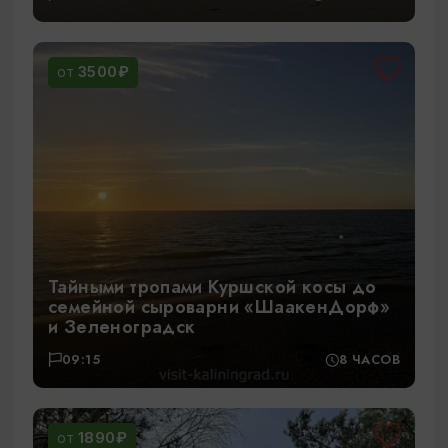
3500₽
ОТ
Тайными тропами Куршской косы до
семейной сыроварни «ШаакенДорф»
и Зеленоградск
09:15
8 ЧАСОВ
1890₽
ОТ