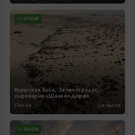
2700₽
ОТ
Куршская Коса, Зеленоградск,
сыроварня «ШаакенДорф»
09:00
9 ЧАСОВ
1800₽
ОТ