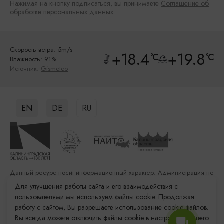
Нажимая на кнопку подписаться, вы принимаете
Соглашение об
обработке персональных данных
Скорость ветра: 5m/s
+18.4
+19.8
°C
°C
Влажность: 91%
Источник:
Gismeteo
EN
DE
RU
Данный ресурс носит информационный характер. Администрация не
несет ответственности за качество услуг, предоставленных
Для улучшения работы сайта и его взаимодействия с
сторонними организациями
пользователями мы используем файлы cookie. Продолжая
работу с сайтом, Вы разрешаете использование cookie-файлов.
Разработка сайта: «Решение»
Вы всегда можете отключить файлы cookie в настройках Вашего
Продвижение сайта: Remarka Agency