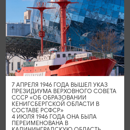
Площадь Победы, 1
Откроется в 09:00
ул. Октябрьская, 2/3
Откроется в 09:00
События
Туры и экскурсии
Где поесть
Чем заняться
Где остановиться
О путешествии в КО
7 АПРЕЛЯ 1946 ГОДА ВЫШЕЛ УКАЗ
Туристический центр
ПРЕЗИДИУМА ВЕРХОВНОГО СОВЕТА
СССР «ОБ ОБРАЗОВАНИИ
Подпишитесь на рассылку
КЕНИГСБЕРГСКОЙ ОБЛАСТИ В
СОСТАВЕ РСФСР»
4 ИЮЛЯ 1946 ГОДА ОНА БЫЛА
ПЕРЕИМЕНОВАНА В
КАЛИНИНГРАДСКУЮ ОБЛАСТЬ,