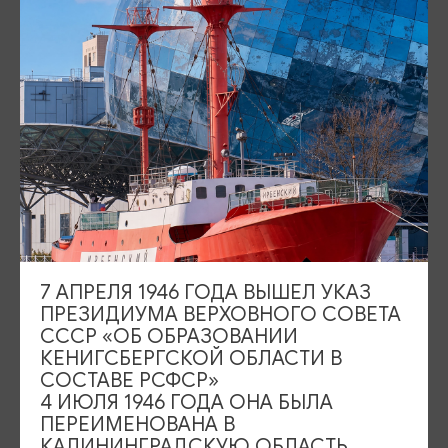
Площадь Победы, 1
Закрыто
ул. Октябрьская, 2/3
Открыто
События
Туры и экскурсии
Где поесть
Чем заняться
Где остановиться
О путешествии в КО
7 АПРЕЛЯ 1946 ГОДА ВЫШЕЛ УКАЗ
Туристический центр
ПРЕЗИДИУМА ВЕРХОВНОГО СОВЕТА
СССР «ОБ ОБРАЗОВАНИИ
Подпишитесь на рассылку
КЕНИГСБЕРГСКОЙ ОБЛАСТИ В
СОСТАВЕ РСФСР»
4 ИЮЛЯ 1946 ГОДА ОНА БЫЛА
ПЕРЕИМЕНОВАНА В
КАЛИНИНГРАДСКУЮ ОБЛАСТЬ,