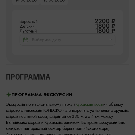
14.08.2026
15.08.2026
2200
₽
Взрослый
1800
₽
Детский
1800
₽
Льготный
ПРОГРАММА
ПРОГРАММА ЭКСКУРСИИ
Экскурсия по национальному парку «
Куршская коса
» - объекту
мирового наследия ЮНЕСКО - это встреча с удивительно хрупким
миром песчаной косы, шириной от 380 м до 4 км между
Балтийским морем и Куршским заливом. Во время экскурсии Вас
ожидает: панорамный осмотр берега Балтийского моря,
Авандюны, протянувшиеся от начала Куршской косы до