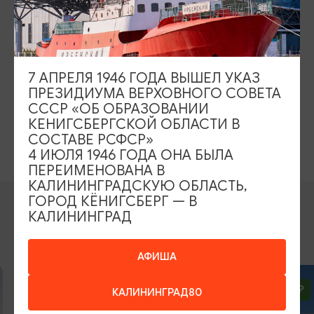
КАК ОПЛАТИТЬ
Стоимость:
Взрослый - 2200 рублей.
Льготный - 1800 рублей.
7 АПРЕЛЯ 1946 ГОДА ВЫШЕЛ УКАЗ
Дети до 6 лет бесплатно.
ПРЕЗИДИУМА ВЕРХОВНОГО СОВЕТА
СССР «ОБ ОБРАЗОВАНИИ
Транспортно-экскурсионное
Включено в стоимость:
КЕНИГСБЕРГСКОЙ ОБЛАСТИ В
обслуживание, экологический сбор.
СОСТАВЕ РСФСР»
4 ИЮЛЯ 1946 ГОДА ОНА БЫЛА
ПЕРЕИМЕНОВАНА В
КАЛИНИНГРАДСКУЮ ОБЛАСТЬ,
ГОРОД КЁНИГСБЕРГ — В
КАЛИНИНГРАД
ВОЗМОЖНО ВАС ЗАИНТЕРЕСУЕТ
АФИША
2250₽
1500₽
ОТ
ОТ
КАЛИНИНГРАД80