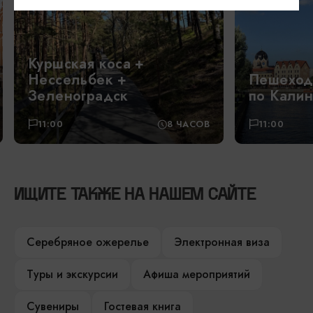
Куршская коса +
Нессельбек +
Пешеход
Зеленоградск
по Калин
11:00
8 ЧАСОВ
11:00
ИЩИТЕ ТАКЖЕ НА НАШЕМ САЙТЕ
Серебряное ожерелье
Электронная виза
Туры и экскурсии
Афиша мероприятий
Сувениры
Гостевая книга