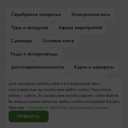
Серебряное ожерелье
Электронная виза
Туры и экскурсии
Афиша мероприятий
Сувениры
Гостевая книга
Гиды и экскурсоводы
Достопримечательности
Карты и маршруты
Рестораны
Гостиницы
Как доехать
Для улучшения работы сайта и его взаимодействия с
пользователями мы используем файлы cookie. Продолжая
Компас Балтийской кухни
работу с сайтом, Вы разрешаете использование cookie-файлов.
Вы всегда можете отключить файлы cookie в настройках Вашего
Настоящий Калининградец
Музеи
браузера.
Согласие на обработку персональных данных.
ПРИНЯТЬ