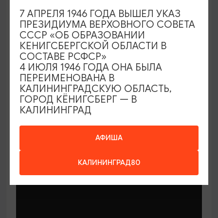
7 АПРЕЛЯ 1946 ГОДА ВЫШЕЛ УКАЗ
ПРЕЗИДИУМА ВЕРХОВНОГО СОВЕТА
СССР «ОБ ОБРАЗОВАНИИ
КЕНИГСБЕРГСКОЙ ОБЛАСТИ В
СОСТАВЕ РСФСР»
МАСТЕР-КЛАССЫ
4 ИЮЛЯ 1946 ГОДА ОНА БЫЛА
ПЕРЕИМЕНОВАНА В
КАЛИНИНГРАДСКУЮ ОБЛАСТЬ,
Мастер-классы по керамике Елены
ГОРОД КЁНИГСБЕРГ — В
Бодяковой
КАЛИНИНГРАД
03.02.2026 - 29.12.2026, вторник в 16:00
Калининград, ул. Баранова, 45
АФИША
КАЛИНИНГРАД80
ОТ 200₽