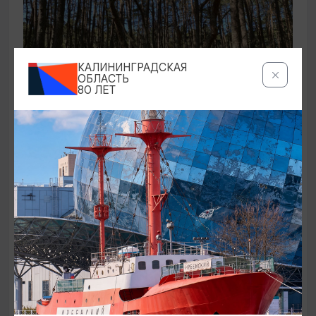
КАЛИНИНГРАДСКАЯ
ОБЛАСТЬ
80 ЛЕТ
ЭКСКУРСИИ УЧРЕЖДЕНИЙ КУЛЬТУРЫ
Аудиоспектакль «Истории Куршской
косы»
01.02.2026 - 31.12.2026, 13:00
Куршская коса
ОТ 2500₽