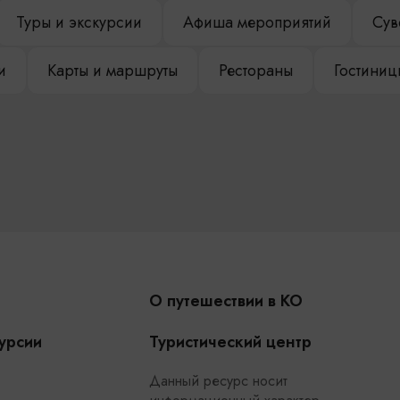
Туры и экскурсии
Афиша мероприятий
Сув
и
Карты и маршруты
Рестораны
Гостиниц
О путешествии в КО
урсии
Туристический центр
Данный ресурс носит