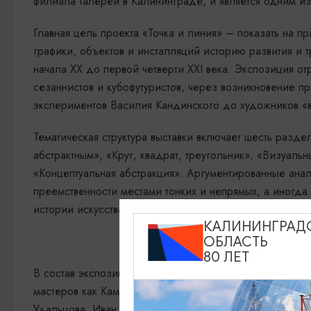
филиала Галереи в Калининграде, и является одним из
Главная цель проекта «Точка и линия» – показать на 
графики, объектов и инсталляций историю развития и 
начала XX до первой четверти XXI века. Экспозиция от
сезаннистов и кубофутуристов, через возникновение 
экспериментов Василия Кандинского до художников «в
Тематическая структура выставки включает шесть раз
абстрактным», «Круг, квадрат, треугольник», «Визуальн
«Концептуальная абстракция». Аргументированные ана
преемственности местами тонких и непрямых, а иногда
истории искусства XX и XXI веков.
КАЛИНИНГРАД
ОБЛАСТЬ
80 ЛЕТ
В состав экспозиции вошло более 150 произведений х
мастеров как Камизир Малевич, Аристарх Лентулов, Р
Удальцова, Иван Клюн, Александр Родченко, Варвара