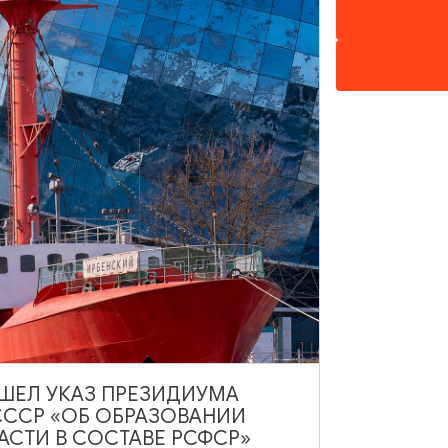
Тишков и многих других художников, в том числе молодых ав
 предметов I категории Государственной Третьяковской галер
овейших течений Государственной Третьяковской галереи.
е. 1935. ГТГ.
в Калининграде, Парадная набережная, здание 3, Калинингра
ВЫШЕЛ УКАЗ ПРЕЗИДИУМА
СССР «ОБ ОБРАЗОВАНИИ
АСТИ В СОСТАВЕ РСФСР»