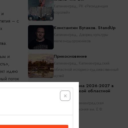
Калининград, РК «Резиденция
королей»
 и
летия – с
Константин Бутаков. StandUp
их
Калининград, Дворец культуры
железнодорожников
тва.
ным и
Прикосновение
Калининград, Калининградский
сть»,
областной историко-художественный
оект идею
музей
ный поток
Открытие сезона 2026-2027 в
Калининградской областной
филармонии
Калининград, Калининградская
областная филармония им. Е.Ф.
вестных
Светланова
адежда
ко