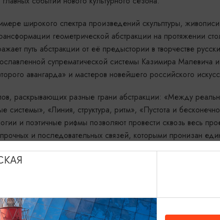
 главных событий нового культурного сезона.
примере широкого спектра произведений скульптуры, живописи
трансформации геометрической абстракции на протяжении сто
ражает путь абстракции от её предыстории в творчестве русск
прославленной супрематической системы Казимира Малевича и
торого авангарда» и мастеров новейшего российского искусс
делов, раскрывающих разные грани абстракции: «Между реаль
ые системы», «Линия, структура, ритм», «Пустота и бесконечно
логии и поэтичные рифмы позволяют провести сквозь весь пр
 прочных и последовательных связей, которыми пронизан еди
СКАЯ
удожников разных эпох. Будут представлены работы таких из
оберт Фальк, Константин Рождественский, Любовь Попова, Н
 Степанова, Игорь Шелковский, Вячеслав Колейчук, Францис