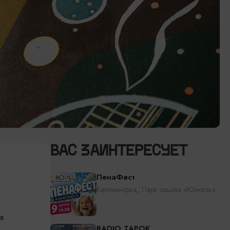
ВАС ЗАИНТЕРЕСУЕТ
ПенаФест
Калининград, Парк отдыха «Юность»
я
RADIO TAPOK