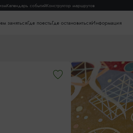
изм
Календарь событий
Конструктор маршрутов
ем заняться
Где поесть
Где остановиться
Информация