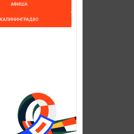
АФИША
торов.
КАЛИНИНГРАД80
еи,
д